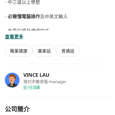
- 中三或以上學歷
-
必需懂電腦操作
及中英文輸入
- 有責任感及溝通技巧
查看更多
(如有診所工作經驗者或診所助理證書優先考慮)
職業健康
廣東話
普通話
語言
廣東話、基本普通話
VINCE LAU
現代中醫骨傷
·manager
近7日活躍
性質：全職（
每星期工作3.5天）
薪金：$8,500 - $13,000
（含勤工及穩定每月獎金）
公司簡介