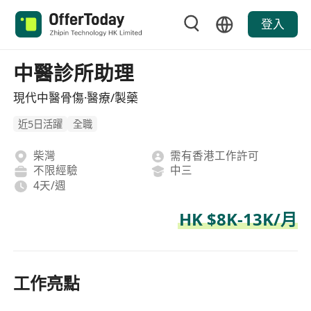
登入
中醫診所助理
現代中醫骨傷·醫療/製藥
近5日活躍
全職
柴灣
需有香港工作許可
不限經驗
中三
4天/週
HK $8K-13K/月
工作亮點