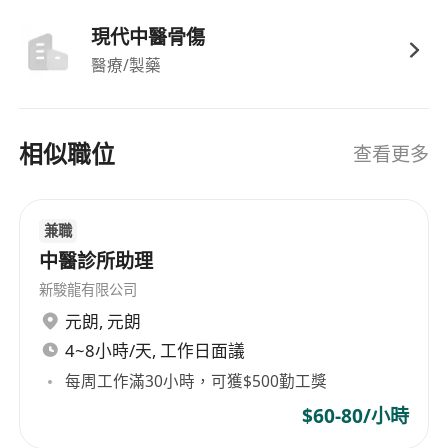
工作地點：柴灣
現代中醫骨傷
僱員福利
醫療/製藥
每月獎金、勤工獎、7天年假、1天生日假、17天法
定假期、婚假、員工醫療福利、零食費、年終獎金
相似職位
查看更多
工作時間：
08:30 - 19:30 星期二、三（1.5小時午膳）
08:30 - 18:30 星期六 （1.5小時午膳）
兼職
08:30 - 14:00 星期日
中醫診所助理
新駿龍有限公司
元朗
,
元朗
4~8小時/天, 工作日面議
每周工作滿30小時，可獲$500勤工獎
$60-80/小時