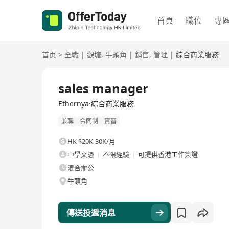
首頁
職位
專
首页
>
全職
|
觀塘
,
牛頭角
|
銷售
,
管理
|
綜合商業服務
全職
sales manager
Ethernya·綜合商業服務
兼職
合同制
實習
HK $20K-30K/月
中學文憑
不限經驗
可提供香港工作簽證
混合辦公
牛頭角
傳送投遞消息