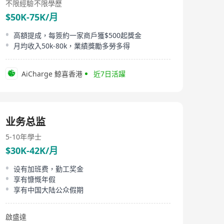
不限經驗
不限學歷
$50K-75K/月
高額提成，每簽約一家商戶獲$500起獎金
月均收入50k-80k，業績獎勵多勞多得
AiCharge 鯨喜香港
近7日活躍
业务总监
5-10年
學士
$30K-42K/月
设有加班费，勤工奖金
享有慷慨年假
享有中国大陆公众假期
啟盛達