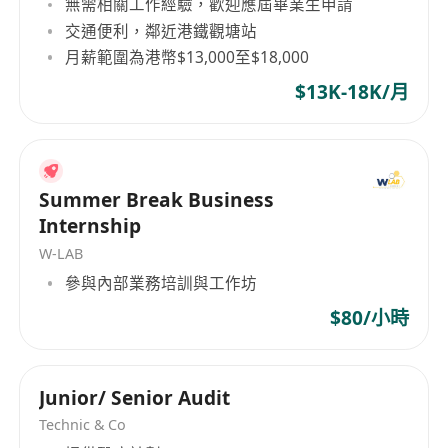
無需相關工作經驗，歡迎應屆畢業生申請
6. 報表與分析：按月出具合併管理報表（香港+深
交通便利，鄰近港鐵觀塘站
圳），協助預算及成本分析。
月薪範圍為港幣$13,000至$18,000
7. 審計配合：對接深港兩地審計師，提供審計所需
財務資料。
$13K-18K/月
任職要求：
· 學歷經驗：財務、會計等相關專業本科或以上，2
年以上深港兩地財務實操經驗。
Summer Break Business
· 稅務能力：熟悉香港利得稅、薪俸稅及內地主要稅
Internship
種申報流程，能獨立完成雙地報稅。
W-LAB
· MPF操作：熟練使用香港MPF網上系統（如宏利、
參與內部業務培訓與工作坊
滙豐等平台）。
· Web3認知：了解Web3/加密貨幣行業基礎術語及
$80/小時
交易模式，有相關行業財務經驗者優先。
· 工具技能：熟練使用金蝶/用友及Excel（透視表、
Junior/ Senior Audit
VLOOKUP），有跨境ERP經驗更佳。
· 語言及溝通：流利粵語、普通話，具備中英文書面
Technic & Co