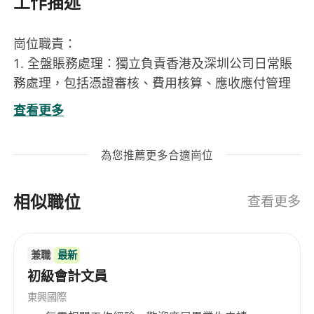
工作描述
崗位職責：
1. 全盤賬務處理：獨立負責香港及深圳公司日常賬
務處理，包括憑證審核、費用核算、應收應付管理
及月度結賬。
查看更多
2. 兩地稅務申報：按時完成香港利得稅、僱主報稅
表，以及深圳公司的增值稅、企業所得稅、個稅等
為您推薦更多合適崗位
申報工作，確保合規。
3. MPF強積金管理：全流程操作香港員工的MPF供
相似職位
款、整合、離職處理及週年申報。
查看更多
4. 跨境資金協調：跟進深港兩地資金調撥、換匯及
銀行賬戶對賬，處理跨境交易合規事宜。
兼職
最新
5. Web3業務支持：了解加密貨幣/區塊鏈行業基礎
初級會計文員
財務邏輯（如：虛擬資產出入賬、錢包對賬、合規
票據處理等），協助整理鏈上交易記錄。
東興國際