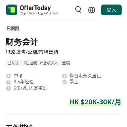
登入
已關閉
财务会计
旭瓏·廣告/公關/市場營銷
已關閉
7日回覆18位候選人
全職
中環
僅香港永久居民
3-5年经验
學士
5天/週, 固定坐班
HK $20K-30K/月