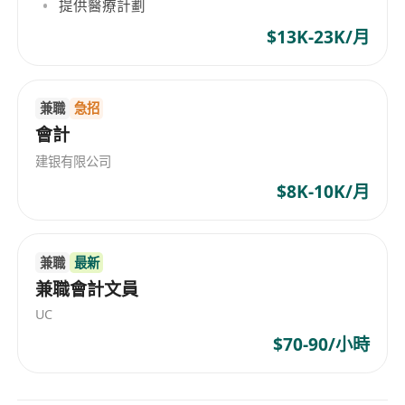
能力，能銜接深港團隊。
提供醫療計劃
· 工作態度：細心、合規意識強，能獨立處理兩地申
$13K-23K/月
報時間差及政策差異。
兼職
急招
會計
建银有限公司
$8K-10K/月
兼職
最新
兼職會計文員
UC
$70-90/小時