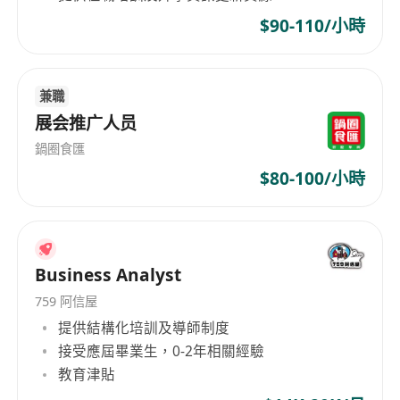
6.擅長數據分析,具備將數據洞察轉化為行動的能
$90-110/小時
力。
7.具備優秀的跨部門協作與溝通能力。
8.流利的中英文書面及口頭表達能力；熟悉本地語
兼職
言及文化者加分。
展会推广人员
鍋圈食匯
$80-100/小時
Business Analyst
759 阿信屋
提供結構化培訓及導師制度
接受應屆畢業生，0-2年相關經驗
教育津貼