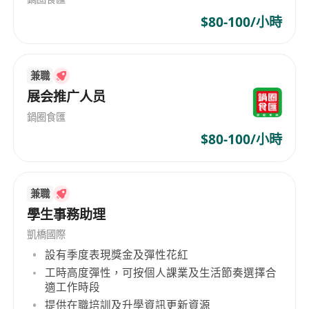
地推活動及上品活動。
7.利用數據分析洞察用戶行為，追蹤市場和SEO活動
$80-100/小時
的成效，並根據數據持續優化策略。
提供高層報告，以準確的數據為基礎確保決策。
兼職
展会推广人员
崗位要求:
1.市場行銷、商業管理或相關專業本科及以上學
鍋圈食匯
歷。
$80-100/小時
2.至少3年市場相關經驗,有SEO團隊管理經驗者優
先。
3.出色的市場策略制定與執行能力,能領導團隊完成
兼職
複雜的市場和SEO目標。
學生事務助理
4.熟悉線上線下推廣管道,具備全面的媒體和廣告資
凱橋國際
源管理能力。
設有季度表現獎金及彈性花紅
5.精通SEO策略及工具(如Google Analytics、
工時高度彈性，可按個人課業及生活節奏選擇合
適工作時段
Ahrefs等),具備提升自然流量的能力。
提供在職培訓及升學資訊更新資源