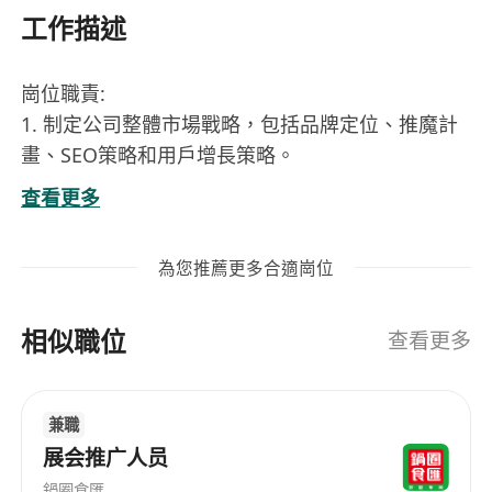
工作描述
崗位職責:
1. 制定公司整體市場戰略，包括品牌定位、推魔計
畫、SEO策略和用戶增長策略。
2. 市場活動的規劃與執行、確保策略與業務目標監
查看更多
督保持一致。
3. 領導並管理SEO團隊，制定搜索引擎優化策略以
為您推薦更多合適崗位
提升自然流量。
4. 監控關鍵字排名和網站性能，持續優化內容和技
相似職位
術以提升搜索引擎表現。
查看更多
5. 引領品牌發展計畫，提升品牌形象和用戶認知
度，確保品牌形象在所有內部外部管道的一致性和
兼職
高質量。
展会推广人员
6. 管理線上和線下市場推廣活動，包括廣告投放、
鍋圈食匯