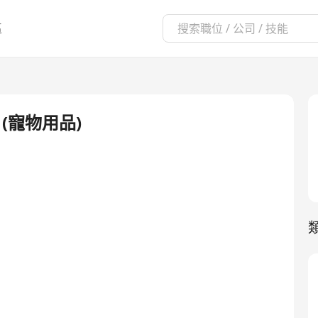
區
e (寵物用品)