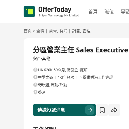
首頁
職位
專
首页
>
全職
|
葵青
,
葵涌
|
銷售
,
管理
全職
分區營業主任 Sales Executiv
安百·其他
HK $20K-50K/月
,
高傭金+底薪
中學文憑
1-3年经验
可提供香港工作簽證
5天/週, 流動/外勤
葵涌
傳送投遞消息