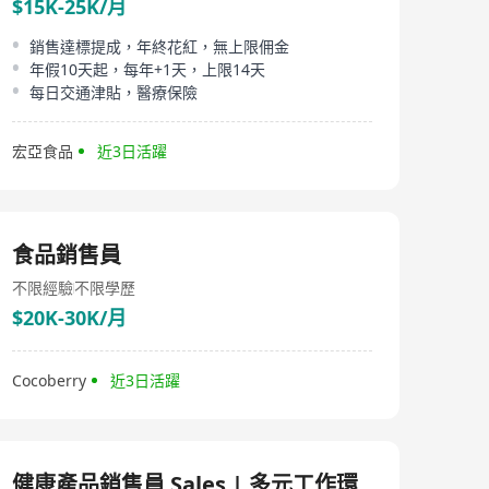
$15K-25K/月
銷售達標提成，年終花紅，無上限佣金
年假10天起，每年+1天，上限14天
每日交通津貼，醫療保險
宏亞食品
近3日活躍
食品銷售員
不限經驗
不限學歷
$20K-30K/月
Cocoberry
近3日活躍
健康產品銷售員 Sales | 多元工作環