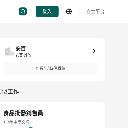
登入
雇主平台
安百
安百·其他
查看全部2個職位
類似工作
食品批發銷售員
1-3年
中學文憑