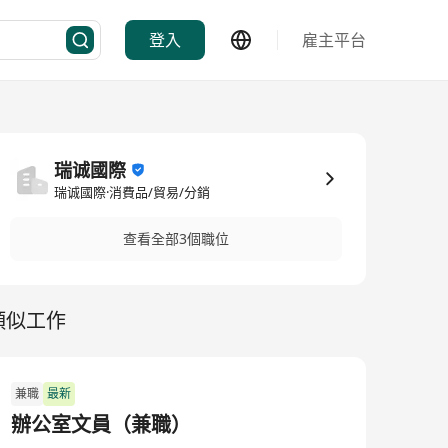
登入
雇主平台
瑞诚國際
瑞诚國際·消費品/貿易/分銷
查看全部3個職位
類似工作
兼職
最新
辦公室文員（兼職）