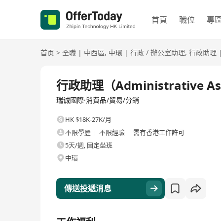
首頁
職位
專
首页
>
全職
|
中西區
,
中環
|
行政 / 辦公室助理
,
行政助理
全職
行政助理（Administrative As
瑞诚國際·消費品/貿易/分銷
HK $18K-27K/月
不限學歷
不限經驗
需有香港工作許可
5天/週, 固定坐班
中環
傳送投遞消息