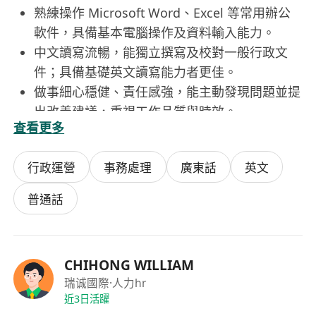
熟練操作 Microsoft Word、Excel 等常用辦公
軟件，具備基本電腦操作及資料輸入能力。
中文讀寫流暢，能獨立撰寫及校對一般行政文
件；具備基礎英文讀寫能力者更佳。
做事細心穩健、責任感強，能主動發現問題並提
出改善建議，重視工作品質與時效。
查看更多
具良好溝通協調能力，能與不同部門同仁及外部
人士保持專業互動，適應友善且具活力的團隊文
行政運營
事務處理
廣東話
英文
化。
普通話
福利
享十三個月薪酬，按實際服務月份計算，表現優
異者另有額外獎勵機會。
CHIHONG WILLIAM
實行五天工作週，每日工作時間為上午9時至下
瑞诚國際
·人力hr
午5時15分，午休一小時。
近3日活躍
享有生日假一日、婚假、14天有薪年假及所有香