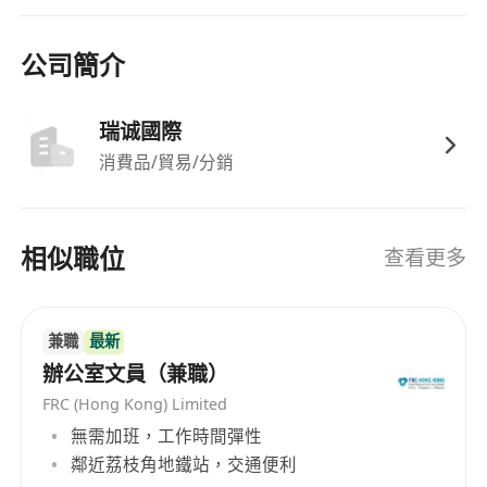
港銀行假日。
提供在職培訓及持續支援，協助員工提升專業技
公司簡介
能與職涯發展。
晉升機制明確，表現良好者可獲內部調任或職級
瑞诚國際
晉升機會，拓展職業成長空間。
消費品/貿易/分銷
相似職位
查看更多
兼職
最新
辦公室文員（兼職）
FRC (Hong Kong) Limited
無需加班，工作時間彈性
鄰近荔枝角地鐵站，交通便利