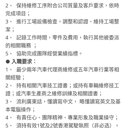
2、 保持維修工序附合公司質量及客戶要求，依時
完成項目；
3、 進行工場設備檢查，調整和認證、維持工場整
潔；
4、 記錄工作時間，零件及費用，執行其他被委派
的相關職務 ；
5、 協助完成團隊經營業績指標。
●
入職要求：
1、 最少兩年汽車代理商維修或五年汽車行業等相
關經驗；
2、 持有相關汽車技工證書；或持有車輛維修技工
證；或汽車生產商之維修訓練及相關證書；
3、 流利廣東話，懂讀寫中文， 略懂讀寫英文及基
本電腦操作；
4、 有責任心、團隊精神、專業形象及職業操守；
5、 須持有效1號及2號香港駕駛執照（非必选）。