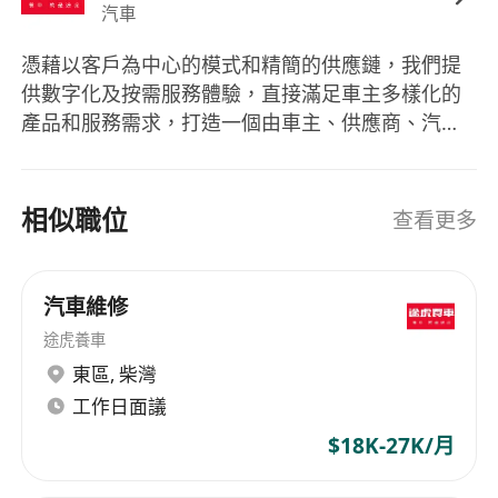
汽車
憑藉以客戶為中心的模式和精簡的供應鏈，我們提
供數字化及按需服務體驗，直接滿足車主多樣化的
產品和服務需求，打造一個由車主、供應商、汽車
服務門店和其他參與者組成的汽車服務平台。 截至
2024年上半年，我們的旗艦應用程序“途虎養車”和
線上界面擁有1.26億名註冊用戶。其中最近十二個
相似職位
查看更多
月的交易用戶數達到2,140萬名。我們的平台也是中
國汽車服務供應商聚集的最大車主社區1。 伴隨著
我們的服務網絡的不斷擴張，截至2024年上半年，
汽車維修
我們在全國擁有6,311家途虎工場店，覆蓋了全國幾
途虎養車
乎所有省級行政區的300多個地級市，更是覆蓋了全
東區
,
柴灣
國近1,700個縣域地區。就所運營汽車服務門店數目
工作日面議
及品牌認知度而言，途虎為中國領先的獨立汽車服
務品牌。
$18K-27K/月