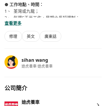
●
工作地點、時間：
1、 荃灣或九龍；
2、 每週5天半工作，星期六長短週制；
查看更多
3、 上午8:30至下午5:30。
●
本公司提供：
修理
英文
廣東話
1、 優厚底薪、生產花紅、超時工作津貼；
2、 銀行假期及有薪年假；
3、 門诊及住院醫療福利；
4、 在職培训；
sihan wang
5、 良好晋升機會；
途虎養車
·途虎養車
6、 強積金。
公司簡介
途虎養車