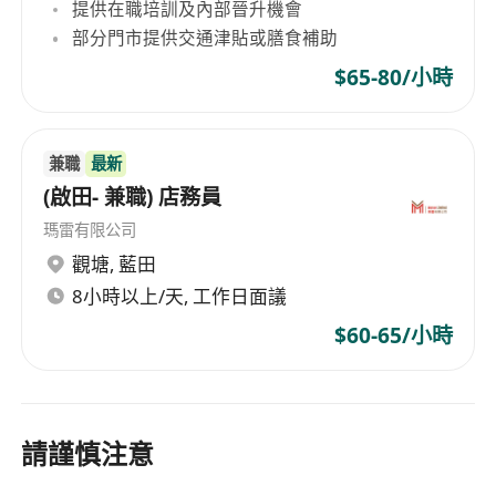
提供在職培訓及內部晉升機會
部分門市提供交通津貼或膳食補助
$65-80/小時
兼職
最新
(啟田- 兼職) 店務員
瑪雷有限公司
觀塘
,
藍田
8小時以上/天, 工作日面議
$60-65/小時
請謹慎注意