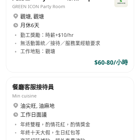
talent development, offering learning and
GREEN ICON Party Room
professional growth opportunities to employees
觀塘
,
觀塘
from various backgrounds and educational
月休6天
levels. MHK Restaurants Limited believes that
勤工獎勵：時薪+$10/hr
through this diversified approach, it can foster
無活動籌統／接待／服務業經驗要求
personal growth among employees and bring
工作地點：觀塘
about more innovation and development for the
$60-80/小時
enterprise.
餐廳客服接待員
Min cuisine
油尖旺
,
油麻地
工作日面議
年終雙糧，酌情花紅，酌情獎金
年終十天大假，生日紅包等