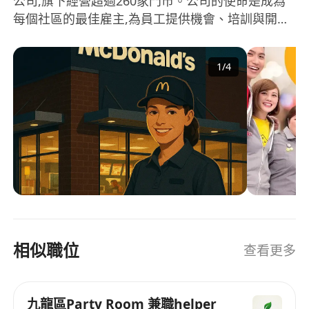
公司,旗下經營超過260家門市。公司的使命是成為
每個社區的最佳雇主,為員工提供機會、培訓與開
發、滿足感以及獎勵與認可。在公司的經營領域中,
多元化是其核心價值之一。公司非常重視多元化的
1
/
4
企業文化和人才發展,為來自不同背景和教育水平的
員工提供學習和專業成長的機會。 MHK
Restaurants Limited相信透過這種多元化的做法,可
以促進員工的個人成長,並為企業帶來更多創新與發
展 MHK Restaurants Limited is a company
dedicated to the food and beverage industry,
operating over 260 outlets. The mission of the
company is to be the best employer in every
community, providing opportunities, training
and development, satisfaction, as well as
相似職位
查看更多
rewards and recognition for its employees.
Diversity is one of the core values in the
company's operations. It places great
九龍區Party Room 兼職helper
importance on a diverse corporate culture and