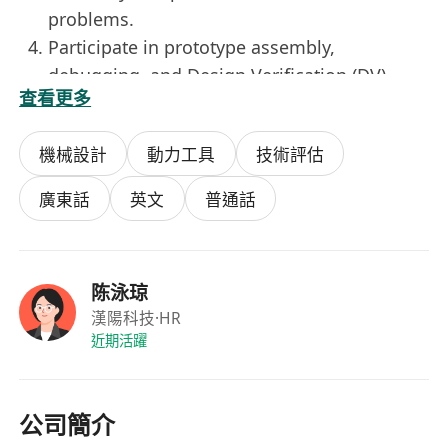
problems.
Participate in prototype assembly,
debugging, and Design Verification (DV)
查看更多
testing. Review and optimize the design
based on test results to ensure the structure
機械設計
動力工具
技術評估
meets reliability requirements such as
strength, durability, waterproofing, and
廣東話
英文
普通話
dustproofing.
Be responsible for the design of inspection
and testing fixtures for preliminary design.
陈泳琼
Collaborate and communicate across
漢陽科技
·HR
departments.
近期活躍
Job Requirements
Bachelor’s degree or above in Mechanical
Design, Mechanical Engineering, Material
公司簡介
Forming, or related fields.