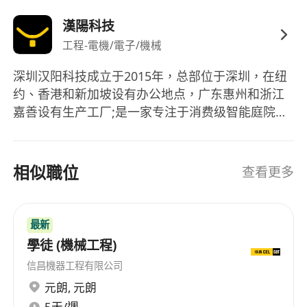
Around 3 years of experience in mechanical
漢陽科技
structure design; experience in robotics,
工程-電機/電子/機械
home appliances, or medical device projects
is preferred.
深圳汉阳科技成立于2015年，总部位于深圳，在纽
Proficient in mainstream 3D design
约、香港和新加坡设有办公地点，广东惠州和浙江
software; able to independently design
嘉善设有生产工厂;是一家专注于消费级智能庭院维
complex surfaces and components. Skilled
护机器人研发、生产和销售的创新科技公司，致力
in geometric tolerances and dimensioning,
于提供高品质的电动化、智能化和无人化庭院维护
体验。 Yarbo是深圳汉阳科技有限公司旗下的扫雪
able to produce standardized and clear
相似職位
查看更多
机器人品牌，产品实现了自主导航算法、自助路径
engineering drawings.
规划算法、室外定位和自动回充等功能。 自成立之
Familiar with properties and applications of
初，汉阳科技就提出了适用于全季节、全场景庭院
common engineering plastics and metal
最新
作业的“1+N”多功能产品设计理念，发明了全球首款
materials. Understand design guidelines and
學徒 (機械工程)
消费级模块化庭院机器人，并率先推出首款消费级
limitations of common processes such as
信昌機器工程有限公司
扫雪机器人。 汉阳科技坚持核心技术的自研自产，
injection molding, die-casting, and sheet
元朗
,
元朗
公司七成员工为研发人员。汉阳科技的产品理念侧
metal fabrication.
5天/週