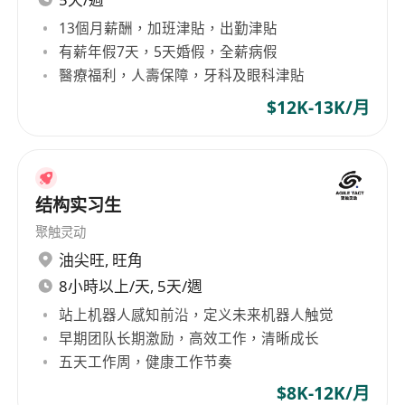
重于易用、耐用、智能，旨在重新定义庭院劳作和
Experienced in structural simulation and
生活方式，以提供轻松、舒适的高品质庭院维护体
13個月薪酬，加班津貼，出勤津貼
able to optimize designs based on
验。此外，汉阳科技已受到包括ABC News、CBC、
有薪年假7天，5天婚假，全薪病假
simulation results.
Forbes、Kaleva、CGTN、东方卫视和新华社在内
醫療福利，人壽保障，牙科及眼科津貼
Responsible, proactive in resolving
的多家海内外主流媒体的报道，以及The Verge、
$12K-13K/月
bottlenecks during R&D to mass production;
Wired、CNET和ZDNET等海外知名科技媒体的持续
关注。 Yarbo的成绩:Yarbo多功能庭院机器人推出
identify with the company and its products.
之初仅用1小时便突破了100万美元的众筹金额，众
筹期间40多天时间共筹集超345万美元，成为全球
结构实习生
消费类机器人领域中众筹金额最高的公司，并于
聚触灵动
2023年成功实现量产和全球交付。2024年度销量不
断攀升，预计在未来几年内实现数十倍的销量增
油尖旺
,
旺角
长。
8小時以上/天, 5天/週
站上机器人感知前沿，定义未来机器人触觉
早期团队长期激励，高效工作，清晰成长
五天工作周，健康工作节奏
$8K-12K/月