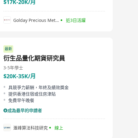
$17K-20K/月
Golday Precious Metals Co., Limited
近3日活躍
最新
衍生品量化期貨研究員
3-5年
學士
$20K-35K/月
具競爭力薪酬，年終及績效獎金
提供香港住宿或住房津貼
免費早午晚餐
成為最早的申請者
滙峰算法科技研究
線上