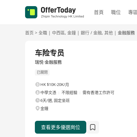
首頁
職位
專
首页
>
全職
|
中西區
,
金鐘
|
銀行 / 金融
,
其他
|
金融服務
全職
车险专员
瑞悦·金融服務
已關閉
HK $10K-20K/月
中學文憑
不限經驗
需有香港工作許可
6天/週, 固定坐班
金鐘
查看更多優選崗位