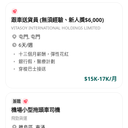
跟車送貨員 (無須經驗、新人獎$6,000)
VITASOY INTERNATIONAL HOLDINGS LIMITED
屯門
,
屯門
6天/週
十三個月薪酬，彈性花紅
銀行假，醫療計劃
穿梭巴士接送
$15K-17K/月
兼職
機場小型拖頭車司機
飛勁貨運
離島區
,
東涌