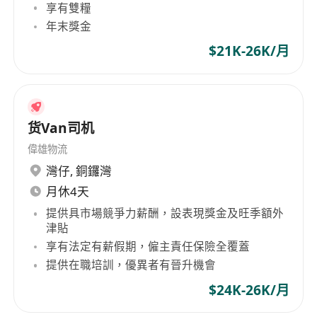
享有雙糧
年末獎金
$21K-26K/月
货Van司机
偉雄物流
灣仔
,
銅鑼灣
月休4天
提供具市場競爭力薪酬，設表現獎金及旺季額外
津貼
享有法定有薪假期，僱主責任保險全覆蓋
提供在職培訓，優異者有晉升機會
$24K-26K/月