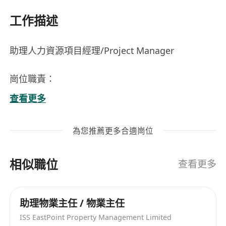
工作描述
助理人力資源項目經理/Project Manager
崗位職責：
1. 負責客戶的人力資源外判服務，包括招聘、薪酬
查看更多
管理、員工關係等。
2. 處理合同簽訂、續約及相關法律合規事務。
為您推薦更多合適崗位
3. 維護客戶關係，持續提升外包服務品質並及時回
應客戶需求。
相似職位
4.監督外判員工的工作表現，協助安排入職培訓及
查看更多
日常管理工作。
5.關注行業動態，優化外包流程，提高服務效率。
助理物業主任 / 物業主任
崗位要求:
ISS EastPoint Property Management Limited
1. 副學士學歷以上，擁有外判服務或倉務相關工作