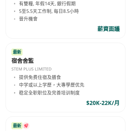
有雙糧, 年假14天, 銀行假期
經驗者優先考慮。
5至5.5天工作制, 每日8.5小時
2. 具備基本的人力資源管理知識，對合同管理與勞
晉升機會
動法規有一定瞭解。
薪資面議
3. 良好的人際交往與溝通能力，擁有流利的粵語、
普通話。
4. 具備良好時間管理能力，能在規定工時內高效完
最新
成各項任務。
宿舍舍監
待遇：
STEM PLUS LIMITED
上班時間：9:30-18:00
提供免费住宿及膳食
周末雙休 銀行假期
中学或以上学歷，大專學歷优先
稳定全职职位及完善培训制度
$20K-22K/月
最新