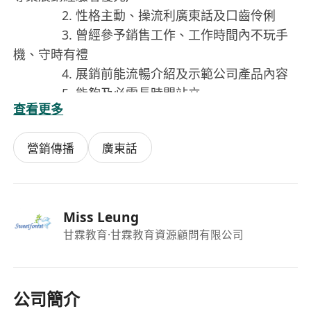
2. 性格主動、操流利廣東話及口齒伶俐
3. 曾經參予銷售工作、工作時間內不玩手
機、守時有禮
4. 展銷前能流暢介紹及示範公司產品內容
5. 能夠及必需長時間站立
查看更多
職前培訓：2026年7月10日(星期五)10:00-13:00
1. 必需出席
營銷傳播
廣東話
3. 完成培訓後返足8日者,將獲準貼$200
Miss Leung
甘霖教育
·甘霖教育資源顧問有限公司
公司簡介