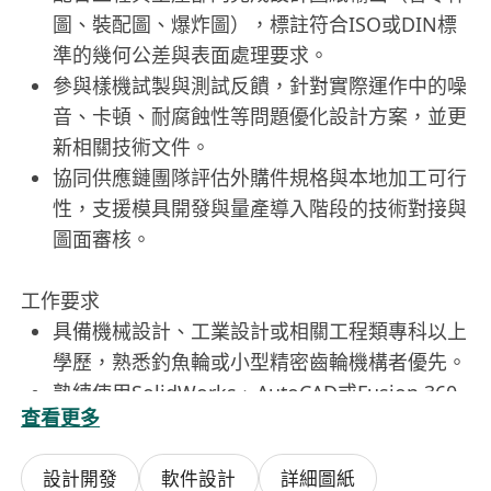
圖、裝配圖、爆炸圖），標註符合ISO或DIN標
準的幾何公差與表面處理要求。
參與樣機試製與測試反饋，針對實際運作中的噪
音、卡頓、耐腐蝕性等問題優化設計方案，並更
新相關技術文件。
協同供應鏈團隊評估外購件規格與本地加工可行
性，支援模具開發與量產導入階段的技術對接與
圖面審核。
工作要求
具備機械設計、工業設計或相關工程類專科以上
學歷，熟悉釣魚輪或小型精密齒輪機構者優先。
熟練使用SolidWorks、AutoCAD或Fusion 360
查看更多
等主流CAD軟體進行三維建模與工程出圖，能獨
立完成從概念到生產圖的全流程設計。
設計開發
軟件設計
詳細圖紙
掌握機械原理基礎知識，包括齒輪比計算、扭力