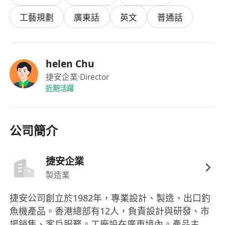
傳遞、彈簧力學及不銹鋼/鋁合金/複合材料等常
工藝規劃
廣東話
英文
普通話
用材質特性。
具備基本的GD&T（幾何尺寸與公差）應用能
力，理解注塑、壓鑄、CNC加工等常見製程對設
helen Chu
計的限制與影響。
捷安企業
·Director
做事細緻嚴謹，具備跨部門溝通協調能力，能以
近期活躍
清晰技術語言與製造、品管及海外客戶單位有效
對接。
公司簡介
福利
提供具市場競爭力之月薪及年度績效獎金，薪酬
捷安企業
按經驗與能力定期檢討調整。
製造業
按香港法例規定，為員工參加強制性公積金
（MPF）計劃，僱主及僱員雙方按時供款。
捷安公司創立於1982年，專業設計、製造、出口釣
享有法定公眾假期、有薪年假（由7天起，隨服
魚機產品。香港總部有12人，負責設計與研發、市
務年資遞增至14天）、病假及產假／侍產假。
場銷售、客戶服務。工廠設在廣東境內。產品主要