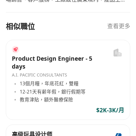
提供職業進修津貼，鼓勵員工報讀與設計、製圖
出口歐洲、北美洲、日本、澳洲。 公司因業務發
或新材料應用相關之認可課程。
展，需要招聘一位總經理助理，主要助力公司開拓
海外市場，維護老客戶發展新客戶，同時為公司策
設有員工健康計劃，包括年度自願性身體檢查、
相似職位
查看更多
劃網絡營運。
合作醫療診所門診折扣及心理健康支援資源。
Product Design Engineer - 5
days
A.I. PACIFIC CONSULTANTS
13個月糧，年底花紅，雙糧
12-21天有薪年假，銀行假期等
教育津貼，額外醫療保險
$2K-3K/月
高级玩具设计师