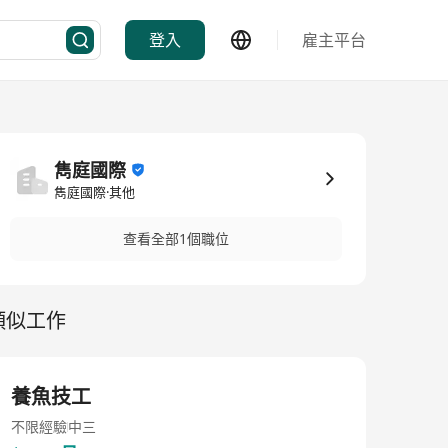
登入
雇主平台
雋庭國際
雋庭國際·其他
查看全部1個職位
類似工作
養魚技工
不限經驗
中三