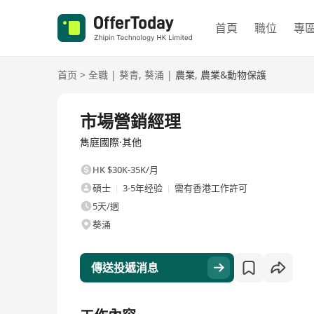
首頁
職位
專
首页
>
全職
|
葵青
,
葵涌
|
農業
,
農業&動物保護
全職
市場營銷經理
雋庭國際·其他
HK $30K-35K/月
碩士
3-5年经验
需有香港工作許可
5天/週
葵涌
傳送投遞消息