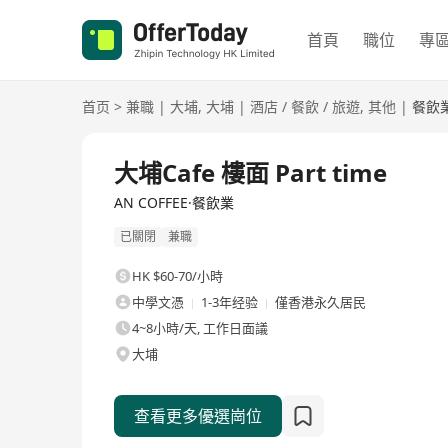
首頁
職位
專
首页
>
兼職
|
大埔
,
大埔
|
酒店 / 餐飲 / 旅遊
,
其他
|
餐飲
大埔Cafe 樓面 Part time
AN COFFEE·餐飲業
已關閉
兼職
HK $60-70/小時
中學文憑
1-3年经验
僅香港永久居民
4~8小時/天, 工作日面議
大埔
查看更多優選崗位