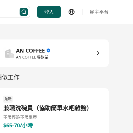
登入
雇主平台
AN COFFEE
AN COFFEE·餐飲業
類似工作
兼職
兼職洗碗員（協助簡單水吧雜務）
不限經驗
不限學歷
$65-70/小時