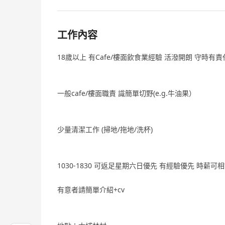
工作內容
18歲以上 有Cafe/樓面飲食業經驗 活潑開朗 守時有
一般cafe/樓面職責 識簡單切野(e.g.牛油果）
少量清潔工作 (掃地/拖地/洗杯)
1030-1830 可返足星期六日優先 有經驗優先 時薪可相議
有意者請簡單介紹+cv