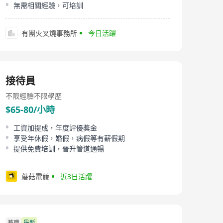
無需相關經驗，可培訓
有團火叉燒事務所
今日活躍
接待員
不限經驗
不限學歷
$65-80/小時
工資加提成，年度評優獎金
享受年休假，婚假，病假等有薪假期
提供免費培訓，晉升管道通暢
蘑菇電競
近3日活躍
兼職
最新