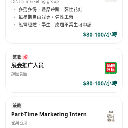
IGNITE marketing group
福 利：包午餐/晚餐、員工購物優惠
多勞多得，豐厚薪酬，彈性花紅
入職要求：1. 正修讀幼兒教育/小學教育課程,操流
每星期自由報更，彈性工時
利廣東話、口齒伶俐及主動
無需經驗，學生／應屆畢業生可申請
2. 曾經參予展銷工作、工作時間內不玩手
$80-100/小時
機、守時有禮
3. 展銷前能流暢介紹及示範公司產品內容
4. 需長時間站立
兼職
職前培訓：2025年7月11日(星期五)10:00-16:00
展会推广人员
1. 必需出席
鍋圈食匯
2. 免費提供午膳
3. 完成培訓後返足8日者,將獲交通準貼$100
$80-100/小時
兼職
Part-Time Marketing Intern
雀巢香港