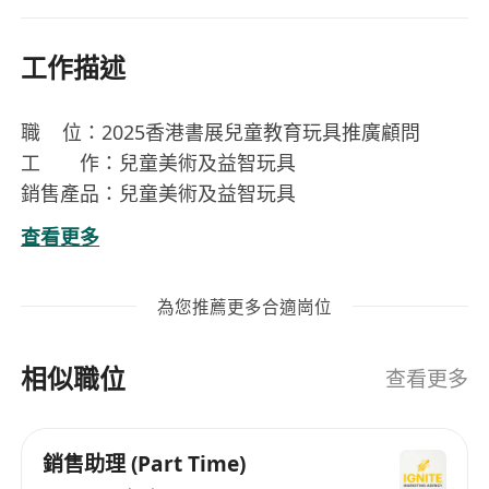
工作描述
職 位：2025香港書展兒童教育玩具推廣顧問
工 作：兒童美術及益智玩具
銷售產品：兒童美術及益智玩具
工作範圍：即場銷售、輕量搬貨及執貨
查看更多
工作地點：灣仔會議展覽中心（香港書展2025）
工作時間：9:30至22:00(分班制)
為您推薦更多合適崗位
工作日期：2025年7月15至23日(必需返足8日)
薪 酬：1. 正讀幼兒教育或小學教育課程
相似職位
2. 每天工作約7至9小時
查看更多
基本時薪$62,返足8日無遲到早退(時薪$80)
3. 佣金/獎金
銷售助理 (Part Time)
4. 表現優秀者將獲嘉許狀