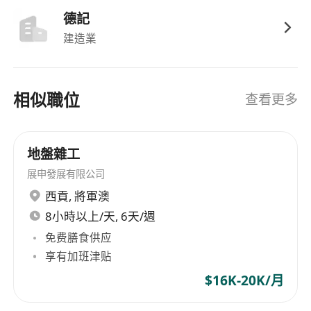
工地現場
德記
建造業
工作要求
具備基本泥水施工經驗，熟悉防漏處理及室內修
繕流程者優先
相似職位
查看更多
能獨立完成瓷磚舖設、批灰及泥水修補等技術性
工作
地盤雜工
需體力良好，可勝任長時間站立及搬運建材之工
作環境
展申發展有限公司
工作時間為星期一至六上午9:00至下午6:00，需
西貢
,
將軍澳
準時出勤
8小時以上/天, 6天/週
持有本地有效駕駛執照並具駕駛經驗者將獲優先
免费膳食供应
考慮／
享有加班津贴
$16K-20K/月