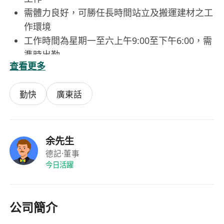
需體力良好，可勝任長時間站立及搬運建材之工
作環境
工作時間為星期一至六上午9:00至下午6:00，需
準時出勤
查看更多
持有本地有效駕駛執照並具駕駛經驗者將獲優先
考慮
勤快
廣東話
崗位內容
負責屋苑防漏維修工程，進行泥水結構的檢查與
修補工作
執行瓷磚及瓦仔的舖設與更換，確保施工平整與
余先生
美觀
德記
·董事
今日活躍
進行天花及牆身批灰作業，包括基層處理、抹灰
與打磨
協助準備施工材料與工具，並按工序完成各項技
公司簡介
術操作
持有有效車牌者可負責駕駛公司車輛運送物料至