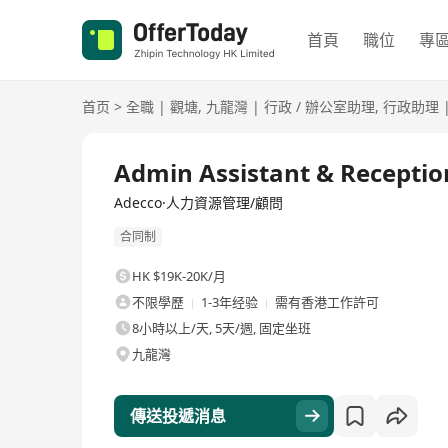
首頁
職位
專
首页
>
全職
|
觀塘
,
九龍灣
|
行政 / 辦公室助理
,
行政助理
全職
Admin Assistant & Receptio
Adecco·人力資源管理/顧問
合同制
HK $19K-20K/月
不限學歷
1-3年经验
需有香港工作許可
8小時以上/天, 5天/週, 固定坐班
九龍灣
傳送投遞消息