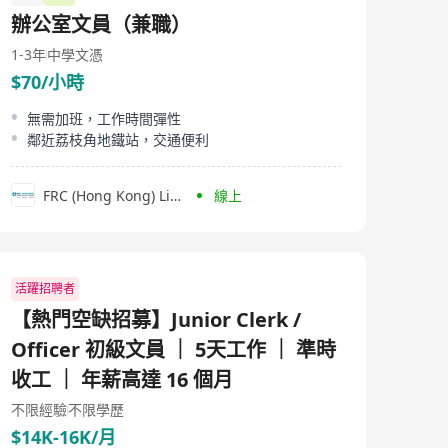
talent development, outsourcing and consulting. As a
辦公室文員（兼職）
Global Fortune 500 organization, we possess extensive
global expertise and local insights, enabling us to assist
1-3年
中學文憑
organizations in building successful teams and to help
$70/小時
individuals in their careers.
無需加班，工作時間彈性
鄰近荔枝角地鐵站，交通便利
FRC (Hong Kong) Limited
線上
活躍招聘者
【熱門空缺招募】Junior Clerk /
Officer 初級文員 ｜ 5天工作 ｜ 準時
收工 ｜ 年薪高達 16 個月
不限經驗
不限學歷
$14K-16K/月