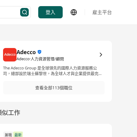
登入
雇主平台
Adecco
Adecco·人力資源管理/顧問
The Adecco Group 是全球領先的國際人力資源服務公
司，總部設於瑞士蘇黎世，為全球人才與企業提供最完善
的人力資源服務。我們提供全面的服務，涵蓋正式員工招
聘、短期員工招聘、職業生涯轉換、人才發掘及發展、人
查看全部113個職位
力資源外判及專業諮詢。 作爲全球財富 500強企業，憑藉
豐富的全球專業知識和本地經驗，我們能夠協助大小企業
組織致勝的團體，並為求職者在職業生涯上提供協助。
The Adecco Group is the world’s leading HR solutions
類似工作
provider, based in Zurich, Switzerland. With our 360°
service offering, we provide a one-stop-shop for all HR
related needs to global talents and enterprises. Our
comprehensive solutions include permanent
recruitment, temporary staffing, career transition,
兼職
最新