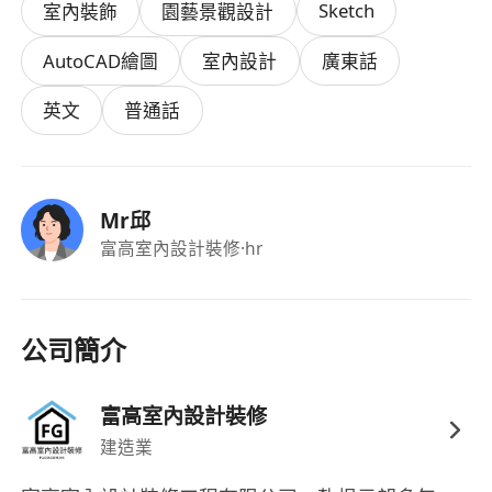
Sketch
室內裝飾
園藝景觀設計
價、監工、完工）
• 與客戶溝通設計方案，繪製平面圖及效果圖
AutoCAD繪圖
室內設計
廣東話
• 根據客戶需求及現場條件，設計訂造傢俬方案
• 協助陳列室諮詢及報價工作
英文
普通話
• 陪同客戶揀選物料及傢俬
薪酬待遇
Mr邱
富高室內設計裝修
·hr
• 底薪 + 項目佣金，多勞多得（月入可達
$35,000+）
• 佣金與設計銷售直接掛鈎，表現出色者收入上限高
公司簡介
• 有薪年假
富高室內設計裝修
入職要求
建造業
• 4年或以上室內設計 / 裝修工程經驗