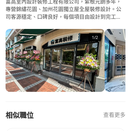
富高室內設計裝修工程有限公司，紮根元朗多年，
• 能獨立跟進客戶及裝修項目
專營錦繡花園、加州花園獨立屋全屋裝修設計。公
• 熟悉 AutoCAD、SketchUp（識 AI 輔助設計工具
司客源穩定、口碑良好，每個項目由設計到完工一
加分）
手包辦。
• 流利廣東話
• 持有效駕駛執照優先
1
/
2
點解揀富高？
• 公司提供穩定客源，唔使自己開發
• 獨立屋項目規模大，每單都係有份量嘅作品
• 設計自由度高，唔係出 template
• 細公司扁平架構，表現好直接有回報
• 元朗工作，生活節奏舒適
相似職位
查看更多
工作地點：元朗加州花園市中心商場
工作時間：全職，每週5天（偶爾需配合客戶安排）