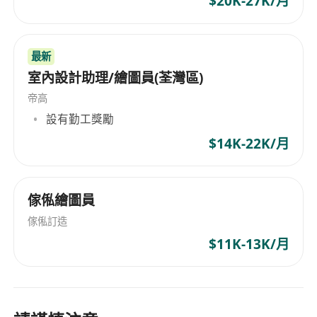
$20K-27K/月
最新
室內設計助理/繪圖員(荃灣區)
帝高
設有勤工獎勵
$14K-22K/月
傢俬繪圖員
傢俬訂造
$11K-13K/月