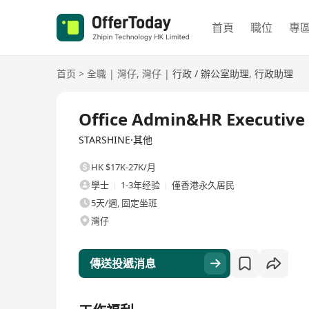
首頁
職位
專
首页
>
全職
|
灣仔
,
灣仔
|
行政 / 辦公室助理
,
行政助理
全職
Office Admin&HR Executive
STARSHINE·其他
HK $17K-27K/月
學士
1-3年经验
僅香港永久居民
5天/週, 固定坐班
灣仔
傳送投遞消息