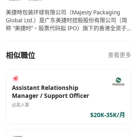
Must hold a valid Hong Kong driving
license and be able to drive proficiently;
美捷時包装环球有限公司（Majesty Packaging
possess a valid Hong Kong working visa
Global Ltd.）是广东美捷时控股股份有限公司（简
(such as Quality Migrant Admission
称 “美捷时”，股票代码拟 IPO）旗下的香港全资子
Scheme), local household registration, or
公司，主要负责集团的全球业务拓展、国际贸易及
permanent residency.
海外市场运营。 一、核心信息 英文名称：Majesty
Packaging Global Ltd. 注册地：中国香港（Hong
相似職位
查看更多
Kong） 母公司：广东美捷时控股股份有限公司（中
山总部，全球最大气雾剂阀门与泵类包装制造商之
一） 成立背景：作为美捷时集团的国际业务总部，
统筹海外销售、供应链管理、品牌全球化及海外子
Assistant Relationship
公司（泰国、巴西工厂）的协调。 二、集团背景
Manager / Support Officer
（美捷时 Majesty） 总部：中国广东中山 成立：
必高人事
1988 年（广州起步，2001 年迁至中山） 主营：气
$20K-35K/月
雾剂阀门、喷雾泵、乳液泵、泡沫泵、医药吸入装
置、气雾盖等精密包装系统。