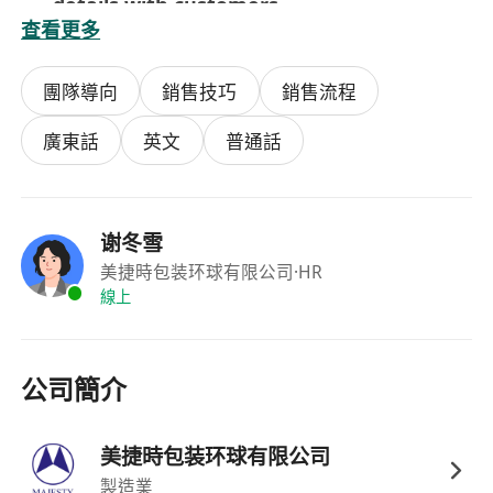
details with customers.
查看更多
Reconcile accounts receivable with
customers and ensure payment
團隊導向
銷售技巧
銷售流程
collection.
Follow up on customer complaints and
廣東話
英文
普通話
returns, and assist in customer
satisfaction surveys.
Complete other tasks assigned by
谢冬雪
supervisors on an ad-hoc basis.
美捷時包装环球有限公司
·HR
Job Requirements
線上
Bachelor’s degree or above; at least 3
years of relevant working experience in
international sales, order follow-up, etc.
公司簡介
Proficient in Cantonese and English with
strong communication skills; skilled in
美捷時包装环球有限公司
using office software.
製造業