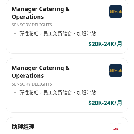
經驗：具備 5年或以上 醫療機構營運經驗，其中最
Manager Catering &
少 3年為管理級別。具備私營診所或影像中心經驗
Operations
者優先。
SENSORY DELIGHTS
專業知識：
彈性花紅，員工免費膳食，加班津貼
熟悉香港醫療體系及診所運作流程。
熟悉操作診所管理系統 (CMS) 及電子健康紀錄
$20K-24K/月
(eHealth)。
具備放射師 (Radiographer) 背景或護理背景者將獲
優先考慮。
Manager Catering &
Operations
語言能力：精通廣東話及英語，具備良好的普通話
溝通能力。
SENSORY DELIGHTS
軟技能：出色的領導才能、解決問題能力、抗壓性
彈性花紅，員工免費膳食，加班津貼
強，並具備良好的商業觸覺。
$20K-24K/月
助理經理