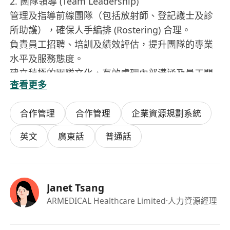
2. 團隊領導 (Team Leadership)
管理及指導前線團隊（包括放射師、登記護士及診
所助護），確保人手編排 (Rostering) 合理。
負責員工招聘、培訓及績效評估，提升團隊的專業
水平及服務態度。
建立積極的團隊文化，有效處理內部溝通及員工關
查看更多
係。
合作管理
合作管理
企業資源規劃系統
3. 合規與質量控制 (Compliance & QA)
確保中心運作嚴格遵守香港衛生署及相關醫療法規
英文
廣東話
普通話
（如輻射條例）。
協助醫療總監執行質量保證計劃 (QA/QC)，確保護
理標準及病人安全。
Janet Tsang
管理醫療廢物處理及感染控制措施。
ARMEDICAL Healthcare Limited
·人力資源經理
4. 資源與設備管理 (Resource & Facility