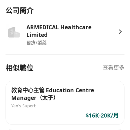
Management)
監督大型影像設備（MRI/CT/X-Ray）的維護保養，
公司簡介
與供應商協調維修事宜，確保機器正常運作
(Uptime)。
ARMEDICAL Healthcare
管理醫療耗材、藥物及行政物資的採購與庫存，有
Limited
效控制成本。
醫療/製藥
5. 客戶關係 (Customer Relations)
處理病人查詢及投訴，維持高水平的客戶服務。
相似職位
查看更多
維護與轉介醫生 (Referring Doctors)、保險公司及
企業客戶的良好合作關係。
教育中心主管 Education Centre
Manager（太子）
【入職要求 Requirements】
Yan’s Superb
學歷：持有醫務管理、醫療科學、放射學或相關學
$16K-20K/月
科的學士學位優先。