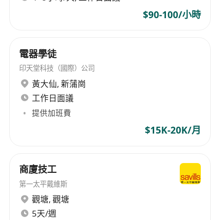
$90-100/小時
電器學徒
印天堂科技（國際）公司
黃大仙
,
新蒲崗
工作日面議
提供加班費
$15K-20K/月
商廈技工
第一太平戴維斯
觀塘
,
觀塘
5天/週