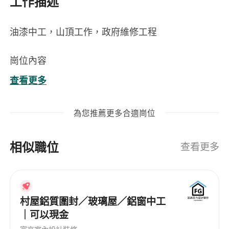
工作描述
油漆中工，山頂工作，政府維修工程
崗位內容
負責政府維修工程之油漆施作，包含牆面、金屬
查看更多
結構及其他指定區域之塗裝工作
於山頂施工現場進行高空及戶外作業，依工程進
為您推薦更多合適崗位
度完成各階段油漆任務
準備施工表面，包括清潔、打磨、填縫與防鏽處
相似職位
理，確保塗料附著品質
查看更多
正確使用噴槍、滾筒、刷具等工具，並依規範混
合與應用各類塗料
配合團隊作業，遵守工地安全規範與管理人員指
村屋鋁質圍封／玻璃屋／鋁窗中工
示，確保工程順利進行
｜可以現金