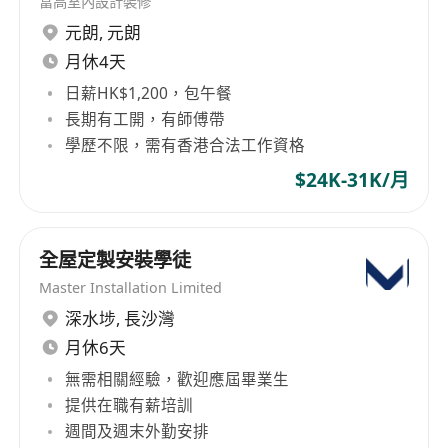
富高室內設計裝修
工作要求
元朗
,
元朗
具備油漆中工或相關工作經驗，能獨立完成基本
塗裝工序
月休4天
可適應山頂地區之施工環境，包含高低溫、風雨
日薪HK$1,200，包午餐
天候與較遠通勤距離
長期有工開，有師傅帶
需具備基本安全意識，了解高空作業防護措施，
學歷不限，需有香港合法工作資格
並願意配戴安全裝備
$24K-31K/月
持有相關職訓證照或曾參與政府公共工程者優先
考慮
工作認真負責，注重細節，能配合工期調度與臨
全屋定製安裝學徒
時任務安排
Master Installation Limited
深水埗
,
長沙灣
月休6天
無需相關經驗，歡迎應屆畢業生
提供在職有薪培訓
週間及週末外勤安排