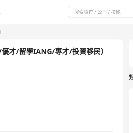
區
訓
/優才/留學IANG/專才/投資移民）