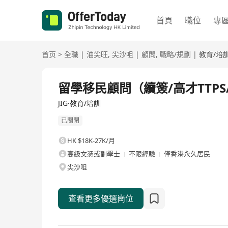
首頁
職位
專
首页
>
全職
|
油尖旺
,
尖沙咀
|
顧問
,
戰略/規劃
|
教育/培
全職
留學移民顧問（續簽/高才TTPS
JIG·教育/培訓
已關閉
HK $18K-27K/月
高級文憑或副學士
不限經驗
僅香港永久居民
尖沙咀
查看更多優選崗位