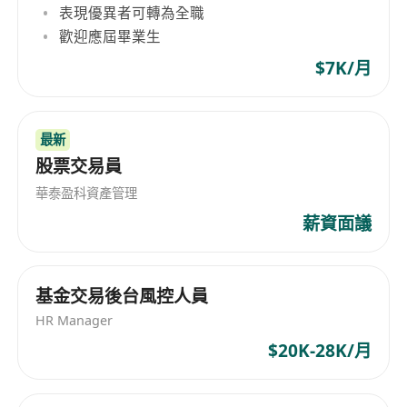
表現優異者可轉為全職
人才尋訪、跨境人才對接等多個領域。公司始終秉
歡迎應屆畢業生
持專業化、精細化的服務理念，深耕金融科技垂直
$7K/月
領域，憑藉紮實的行業認知、豐富的人才儲備資源
與高效的服務能力，為合作企業與高端人才搭建精
準、高效的雙向對接平台，助力金融科技行業人才
高品質發展與企業規模化升級。 Headquartered
最新
operationally in Guangzhou, VU is a
股票交易員
professional information consulting and high-
華泰盈科資產管理
end talent service enterprise deeply engaged in
薪資面議
the fintech sector. Focusing on core sectors
including finance, technology and internet, the
company’s three primary businesses are fintech
基金交易後台風控人員
information consulting, industrial talent
HR Manager
allocation and high-end human resource
$20K-28K/月
solutions for enterprises, and it commits to
delivering precise, tailor-made professional
services to financial institutions and tech