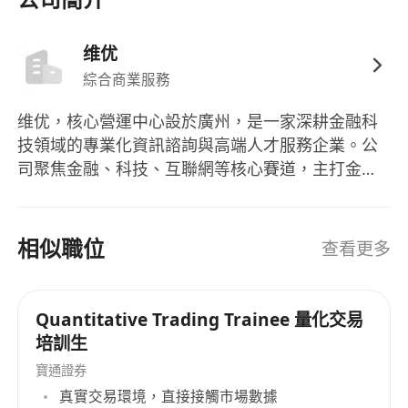
正規僱傭保障：簽訂正式僱員合約，享受香港本
地合法僱傭權益，職業發展更有保障；
维优
極具競爭力的薪酬體系：固定底薪（保障穩定收
綜合商業服務
入）+ 績效獎金 + 業務轉化提成，薪資面議，收
入與個人 IP 影響力、投研業績直接掛鉤；
维优，核心營運中心設於廣州，是一家深耕金融科
優質平台資源：依託香港本地券商 + 內地大型金
技領域的專業化資訊諮詢與高端人才服務企業。公
融上市公司投資背景，配備專業投研與 IP 營運
司聚焦金融、科技、互聯網等核心賽道，主打金融
支援，助力個人專業能力與行業影響力快速提
科技資訊諮詢、行業人才配置、企業高端人力解決
升。
方案三大核心業務，專注為粵港澳大灣區及國內外
金融機構、科創企業提供精準化、定製化的專業服
相似職位
查看更多
務。團隊核心成員均具備多年香港及內地金融市
場、科技行業從業與諮詢經驗，深度熟悉跨境金
融、數位金融等行業業態、崗位體系及人才標準，
Quantitative Trading Trainee 量化交易
能夠精準匹配企業高端人才招聘需求與職業精英發
培訓生
展訴求。依託完善的行業資源網絡與成熟的服務體
寶通證券
系，維優立足廣州、輻射全國、聯動港澳，服務範
真實交易環境，直接接觸市場數據
圍覆蓋金融科技諮詢、企業人力架構優化、中高端