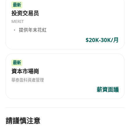
startups in the Guangdong-Hong Kong-Macao
最新
Greater Bay Area as well as domestic and
投资交易员
overseas clients. Composed of core
MERIT
professionals with years of working and
提供年末花紅
consulting experience in Hong Kong and
$20K-30K/月
mainland China’s financial and tech markets,
our team has thorough knowledge of the
business landscape, job frameworks and talent
最新
benchmarks for cross-border finance and digital
資本市場崗
finance, enabling us to accurately align
enterprises’ demands for high-end recruitment
華泰盈科資產管理
with career development aspirations of
薪資面議
professional elites. Supported by a
comprehensive network of industrial resources
and a mature service framework, VU takes
Guangzhou as its base, covers nationwide
請謹慎注意
markets and links Hong Kong and Macao, with