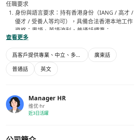
任職要求
身份與語言要求：持有香港身份（IANG / 高才 /
優才 / 受養人等均可），具備合法香港本地工作
資格；粵語、英語流利，普通話標準；
查看更多
專業與經驗要求：本科及以上學歷，5 年以上證
券從業經驗，具備港美股及海外衍生品操盤經
爲客戶提供專業、中立、多樣化的投資理財諮詢/策劃服務
廣東話
驗，擁有成熟穩定的盈利交易體系；
投教與 IP 能力要求：有影片上鏡經驗，精通股
普通話
英文
票分析方法與技術指標，可獨立撰稿輸出投教內
容；懂散戶投資心理，共情力與服務意識強，能
專業解答客戶諮詢；
Manager HR
優先條件：有專屬研究賽道或技術指標專長者優
维优
·hr
先，有成熟投教 IP 打造經驗者優先；
近3日活躍
綜合素質要求：自負負責、抗壓能力強，熱愛金
融市場，追求專業精進，投資風格鮮明。
我們提供
公司簡介