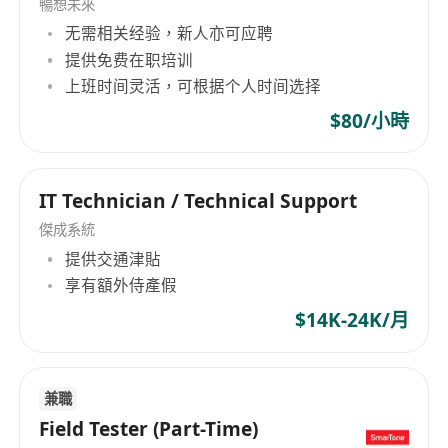
across various industries including retail,
暢想未來
hospitality, engineering, sales & marketing, IT,
无需相关经验，新人亦可应聘
law, and logistics. It provides comprehensive
提供免费在职培训
recruitment and human resource management
上班时间灵活，可根据个人时间选择
services such as permanent and temporary
$80/小時
candidate searches, executive searches, legal
updates, HR consulting, customized
outsourcing, and compensation services.
IT Technician / Technical Support
Meanwhile, Global Development Personnel Co
傑成系統
Limited is committed to offering tailored
提供交通津貼
services to clients, assisting them in identifying
享有額外侍產假
talent and managing human resource
challenges within their respective industries.
$14K-24K/月
兼職
Field Tester (Part-Time)