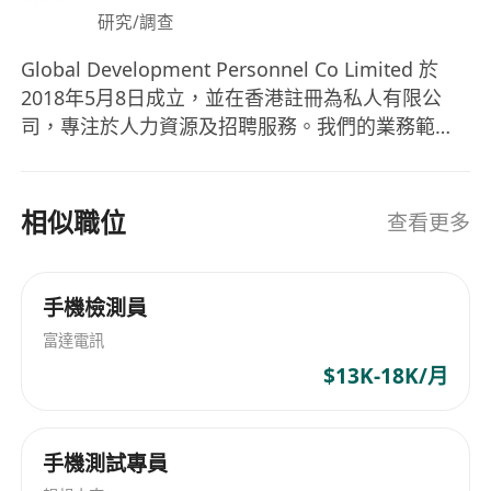
研究/調查
Global Development Personnel Co Limited 於
2018年5月8日成立，並在香港註冊為私人有限公
司，專注於人力資源及招聘服務。我們的業務範疇
涵蓋零售、酒店、工程、銷售與市場推廣、資訊科
技、法律及物流等多個行業。 我們提供全面的人力
資源解決方案，包括永久及臨時人員招聘、法律更
相似職位
查看更多
新、HR顧問服務、定制外包及薪酬管理。同時，
Global Development Personnel Co Limited致力
於為客戶提供量身定制的服務，協助他們在各行業
手機檢測員
中有效尋找人才並應對人力資源管理上的挑戰。
富達電訊
Global Development Personnel Co Limited
$13K-18K/月
(Gldvhk), established on May 8, 2018, is a
privately registered company in Hong Kong,
specializing in human resources and
手機測試專員
recruitment services. The company operates