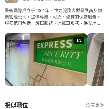
警衛國際成立于2001年，致力服務大型發展商及物
業管理公司，提供專業、可靠、優質的保安服務。
服務范圍包括：護衛服務、巡邏車服務、保安培訓
課程、重要人仕保護、宴會及大型活動保安服務、
零售保安、防盜系統及行業防恐程序顧問。 目前聘
1
/
2
用的保安人員超過1000名，派駐大型屋苑、商場、
工商廈及停車場等。深得各大物業管理公司信賴及
業戶的讚賞。除了派駐項目的團隊，公司擁有專業
的管理團隊支援及監督營運。 公司的管理層為前紀
律部隊人員及資深業內人仕，通過系統化管理，確
保團隊有效運作，提供高效而優質的保安服務。 企
業理念 1. 警衛國際一向以客為尊，緊貼市場及客戶
的需求，積極創新，追求持續進步 2. 人員管理方
面，公司致力培育及提拔高質素的員工，核心團隊
一直保持穩定。 3. 管理團隊群策群力，實現本公司
相似職位
查看更多
口號「警衛國際，人才優勢」。內部實行大公無私