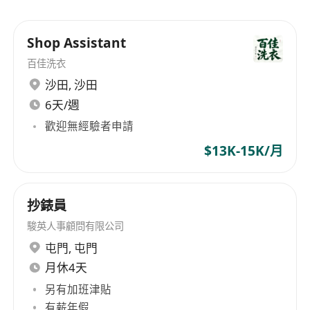
和公平的賞罰制度。目標為客戶提供「物超所值」
的優質服務。
Shop Assistant
百佳洗衣
沙田
,
沙田
6天/週
歡迎無經驗者申請
$13K-15K/月
抄錶員
駿英人事顧問有限公司
屯門
,
屯門
月休4天
另有加班津貼
有薪年假