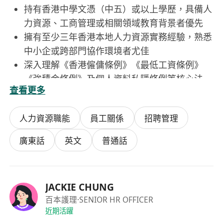
持有香港中學文憑（中五）或以上學歷，具備人
力資源、工商管理或相關領域教育背景者優先
擁有至少三年香港本地人力資源實務經驗，熟悉
中小企或跨部門協作環境者尤佳
深入理解《香港僱傭條例》《最低工資條例》
《強積金條例》及個人資料私隱條例等核心法
查看更多
規，能獨立判斷常見合規風險
流利運用粵語、普通話及英語進行書面撰寫與口
人力資源職能
員工關係
招聘管理
頭溝通，能獨立編寫招聘啟事、內部通告及員工
信函
廣東話
英文
普通話
熟練操作Microsoft Office套裝（尤其Excel數據
處理與Word文件排版），具備高效中文輸入能
力及基本檔案管理素養
JACKIE CHUNG
百本護理
·SENIOR HR OFFICER
近期活躍