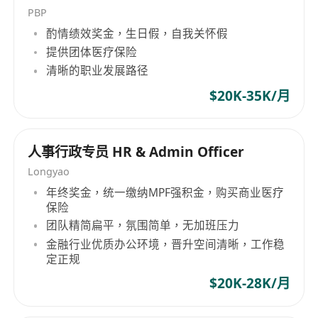
PBP
酌情绩效奖金，生日假，自我关怀假
提供团体医疗保险
清晰的职业发展路径
$20K-35K/月
人事行政专员 HR & Admin Officer
Longyao
年终奖金，统一缴纳MPF强积金，购买商业医疗
保险
团队精简扁平，氛围简单，无加班压力
金融行业优质办公环境，晋升空间清晰，工作稳
定正规
$20K-28K/月