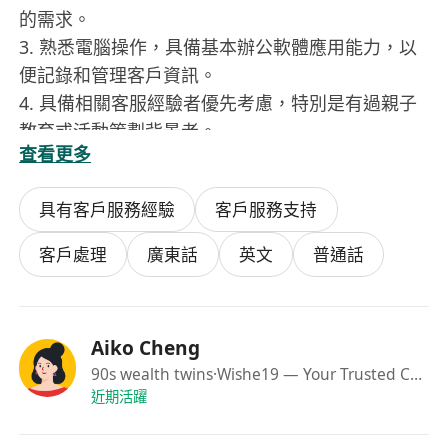
的需求。
3. 熟悉電腦操作，具備基本辦公軟體應用能力，以
便記錄和管理客戶資訊。
4. 具備相關客服經驗者優先考慮，特別是有過親子
教育或活動策劃背景者。
查看更多
5. 能夠適應彈性工作時間，包括週未及節假日，以
配合活動舉辦時段。
具有客戶服務經驗
客戶服務支持
福利：
客戶處理
廣東話
英文
普通話
1. 提供具有競爭力的薪資待遇，根據個人表現調整
獎金方案。
2. 定期舉辦員工培訓課程，提升專業技能與綜合素
Aiko Cheng
質。
90s wealth twins
·Wishe19 — Your Trusted Consultations & Solutions Partner
3. 享有年度健康檢查計劃，關懷員工身心健康。
近期活躍
4. 提供彈性休假制度，確保工作與生活的平衡。
5. 參與公司內部親子活動，享受折扣優惠，感受企