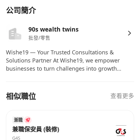
業文化氛圍
公司簡介
90s wealth twins
批發/零售
Wishe19 — Your Trusted Consultations &
Solutions Partner At Wishe19, we empower
businesses to turn challenges into growth
opportunities through tailored, data-driven
consulting. Our team of specialists brings deep
expertise across technology, finance,
相似職位
查看更多
operations, and strategy to deliver practical,
actionable solutions. Whether it’s streamlining
workflows, scaling operations, resolving
兼職
bottlenecks, or adapting to market shifts,
兼職保安員 (裝修)
Wishe19 begins by understanding your unique
G4S