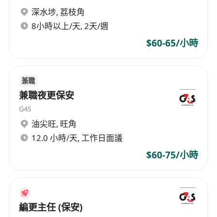
goals. Together, we co-create strategies that
深水埗
,
荔枝角
align with your vision, implement them with
8小時以上/天, 2天/週
precision, and refine continuously for enduring
success. Agile, insightful, and results-driven —
$60-65/小時
Wishe19 transforms complexity into clarity,
helping startups, SMEs, and enterprises build
resilience and drive sustainable performance.
兼職
兼職夜更保安
G4S
油尖旺
,
旺角
12.0 小時/天, 工作日面議
$60-75/小時
編更主任 (保安)