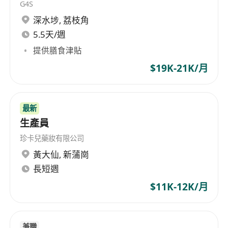
G4S
深水埗
,
荔枝角
5.5天/週
提供膳食津貼
$19K-21K/月
最新
生產員
珍卡兒藥妝有限公司
黃大仙
,
新蒲崗
長短週
$11K-12K/月
兼職