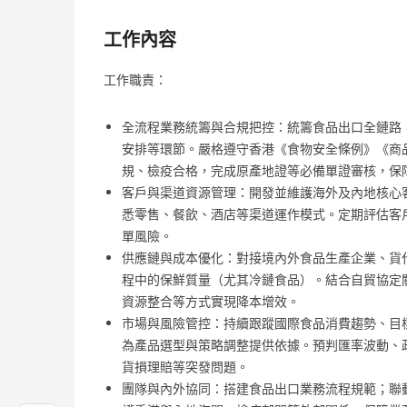
工作內容
工作職責：
全流程業務統籌與合規把控：統籌食品出口全鏈路
安排等環節。嚴格遵守香港《食物安全條例》《商
規、檢疫合格，完成原產地證等必備單證審核，保
客戶與渠道資源管理：開發並維護海外及內地核心
悉零售、餐飲、酒店等渠道運作模式。定期評估客
單風險。
供應鏈與成本優化：對接境內外食品生產企業、貨
程中的保鮮質量（尤其冷鏈食品）。結合自貿協定
資源整合等方式實現降本增效。
市場與風險管控：持續跟蹤國際食品消費趨勢、目
為產品選型與策略調整提供依據。預判匯率波動、
貨損理賠等突發問題。
團隊與內外協同：搭建食品出口業務流程規範；聯