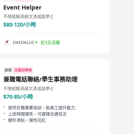
中国社区好邻居，把握好社区中央厨房入口，旨在成为中
Event Helper
国最大的社区餐饮新零售公司、 中国最大的预制菜生产销
售公司、中国亿万家庭餐桌的入口，形成新生活方式——
不限經驗
高級文憑或副學士
在家吃就锅圈！
$80-120/小時
DAEDALUS
近3日活躍
兼職
活躍招聘者
兼職電話聯絡/學生事務助理
不限經驗
高級文憑或副學士
$70-85/小時
提供在職專業培訓，助員工提升能力
上班時間彈性，可選擇合適班次
額外津貼，彈性花紅