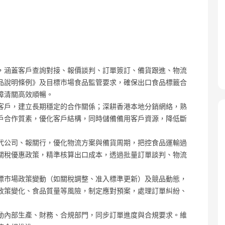
，涵蓋客戶查詢對接、報價談判、訂單簽訂、備貨跟進、物流
品說明條例》及目標市場食品監管要求，確保出口食品標籤合
障清關高效順暢。
客戶，建立長期穩定的合作關係；深耕香港本地分銷網絡，熟
戶合作質素，優化客戶結構，同時儲備備用客戶資源，降低斷
代公司、報關行，優化物流方案與備貨周期，把控食品運輸過
關稅優惠政策，精準核算出口成本，透過批量訂單談判、物流
標市場政策變動（如關稅調整、准入標準更新）及競品動態，
政策變化、食品質量等風險，制定應對預案，處理訂單糾紛、
動內部生產、財務、合規部門，同步訂單進度與合規要求。維