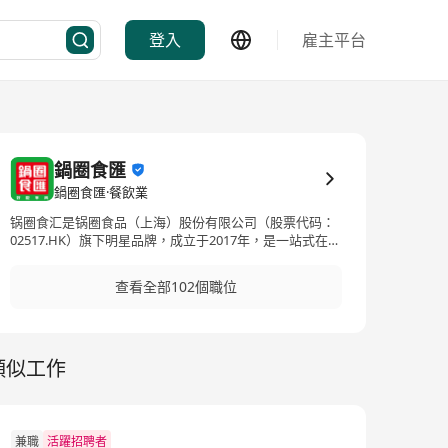
登入
雇主平台
鍋圈食匯
鍋圈食匯·餐飲業
锅圈食汇是锅圈食品（上海）股份有限公司（股票代码：
02517.HK）旗下明星品牌，成立于2017年，是一站式在家
吃饭餐食品牌，历经10年发展，锅圈已升级为社区餐饮数
字零售化知名企业，目前全国门店和线上业务已覆盖火
查看全部102個職位
锅、烧烤食材、饮料、一人食、即烹套餐、生鲜食品、西
餐和零食八大类别，满足社区居民多种家庭和露营餐饮需
求。 锅圈以“食品安全”为中心，用数字化重构供应链，用
“方便好吃还不贵”的产品，服务好亿万消费者的一日四
類似工作
餐！从非刚需非高频的火锅烧烤，到刚需高频的早餐+午餐
+晚餐+夜宵，锅圈一直在探索社区中央厨房之路，在“买菜
回家做饭”和“外卖到家”“社区餐饮”之外开辟出居家/露营餐
饮新模式，为老百姓提供多元化、多品类、优质、方便、
具有质价比的第四种餐饮解决方案，围绕便民生活圈定位
兼職
活躍招聘者