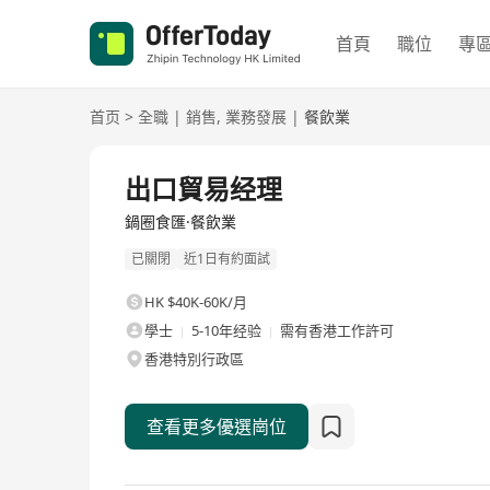
首頁
職位
專
首页
>
全職
|
銷售
,
業務發展
|
餐飲業
全職
出口貿易经理
鍋圈食匯·餐飲業
已關閉
近1日有約面試
HK $40K-60K/月
學士
5-10年经验
需有香港工作許可
香港特別行政區
查看更多優選崗位