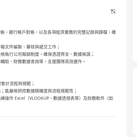
、入帳，銀行帳戶對帳，以及各項經濟業務的完整記錄與歸檔，確
申報文件編製、審核與遞交工作；
嚴格執行公司報銷制度，確保憑證齊全、數據無誤；
務輔助、財務數據查詢等，支援團隊高效運作。
礎會計流程與規範；
強；能嚴格把控數據精確度與流程規範性；
作 Excel（VLOOKUP、數據透視表等）及財務軟件（如