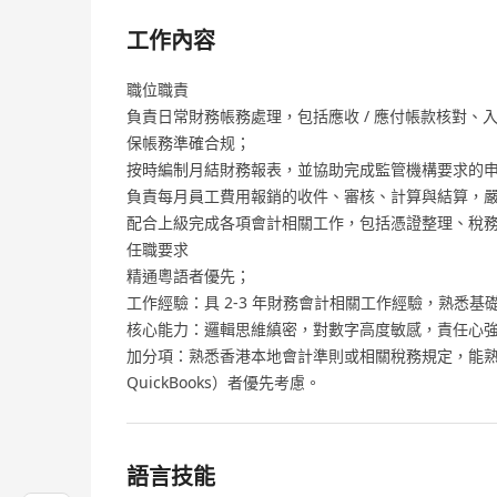
工作內容
職位職責
負責日常財務帳務處理，包括應收 / 應付帳款核對
保帳務準確合规；
按時編制月結財務報表，並協助完成監管機構要求的
負責每月員工費用報銷的收件、審核、計算與結算，
配合上級完成各項會計相關工作，包括憑證整理、稅
任職要求
精通粵語者優先；
工作經驗：具 2-3 年財務會計相關工作經驗，熟悉基
核心能力：邏輯思維縝密，對數字高度敏感，責任心
加分項：熟悉香港本地會計準則或相關稅務規定，能熟練操
QuickBooks）者優先考慮。
語言技能