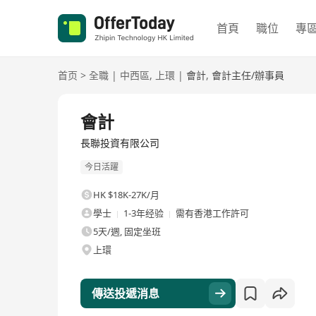
首頁
職位
專
首页
>
全職
|
中西區
,
上環
|
會計
,
會計主任/辦事員
全職
會計
長聯投資有限公司
今日活躍
HK $18K-27K/月
學士
1-3年经验
需有香港工作許可
5天/週, 固定坐班
上環
傳送投遞消息