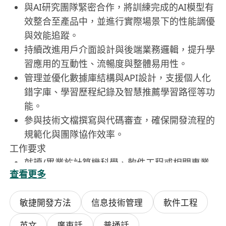
與AI研究團隊緊密合作，將訓練完成的AI模型有
效整合至產品中，並進行實際場景下的性能調優
與效能追蹤。
持續改進用戶介面設計與後端業務邏輯，提升學
習應用的互動性、流暢度與整體易用性。
管理並優化數據庫結構與API設計，支援個人化
錯字庫、學習歷程紀錄及智慧推薦學習路徑等功
能。
參與技術文檔撰寫與代碼審查，確保開發流程的
規範化與團隊協作效率。
工作要求
就讀/畢業於計算機科學、軟件工程或相關專業
查看更多
本科以上學位。
熟悉全棧開發技術，前端掌握JavaScript及主流
敏捷開發方法
信息技術管理
軟件工程
框架如React.js或Vue.js；後端熟練使用
Node.js、Python及其Web框架如Django或
英文
廣東話
普通話