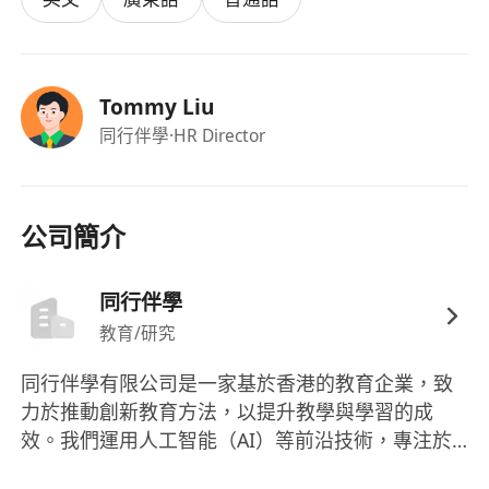
Flask。
具備RAG與LLM技術的實際部署經驗，理解其運
作原理，並能根據應用場景進行參數調校與最佳
Tommy Liu
化。
同行伴學
·HR Director
熟悉雲端服務平臺（如AWS、Google Cloud
Platform或Azure），具備CI/CD、容器化部署
（如Docker）、微服務架構及監控工具的實務
經驗。
公司簡介
對教育科技（EdTech）領域有熱忱，能夠從用
戶角度出發，設計符合學習行為的產品功能。
同行伴學
具備良好的溝通能力與團隊協作精神，能在跨職
教育/研究
能團隊中有效合作，推動項目落地。
同行伴學有限公司是一家基於香港的教育企業，致
力於推動創新教育方法，以提升教學與學習的成
效。我們運用人工智能（AI）等前沿技術，專注於
教育研發（R&D），將研究成果轉化為實際應用，