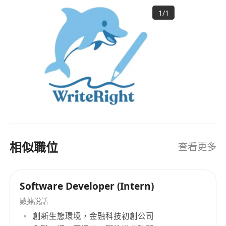
為學生和教育工作者提供更高效的學習方案。 我們
1
/
1
的使命是促進知識轉移，將先進的教育理念與科技
融合，開發實用的學習工具，讓學習變得更具吸引
力、更高效，並惠及更廣泛的學習群體。我們不斷
創新，致力於為教育行業帶來變革，開創更優質的
學習體驗。
相似職位
查看更多
Software Developer (Intern)
數據說話
創新生態環境，金融科技初創公司