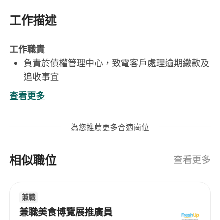
工作描述
工作職責
負責於債權管理中心，致電客戶處理逾期繳款及
追收事宜
職位要求
查看更多
HKCEE / HKDSE 程度或以上
具2年財務公司或追收相關工作經驗者優先
為您推薦更多合適崗位
良好溝通技巧，能操流利廣東話，基本英語及普
通話
相似職位
具基本電腦文書技巧包括 Microsoft Word,
查看更多
Excel 及中文輸入法（倉頡 / 速成）
兼職
兼職美食博覽展推廣員