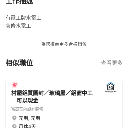
工作描述
有電工牌水電工
裝修水電工
為您推薦更多合適崗位
相似職位
查看更多
村屋鋁質圍封／玻璃屋／鋁窗中工
｜可以現金
富高室內設計裝修
元朗
,
元朗
月休4天