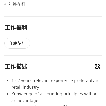
年終花紅
工作福利
年終花紅
工作描述
1 - 2 years' relevant experience preferably in
retail industry
Knowledge of accounting principles will be
an advantage