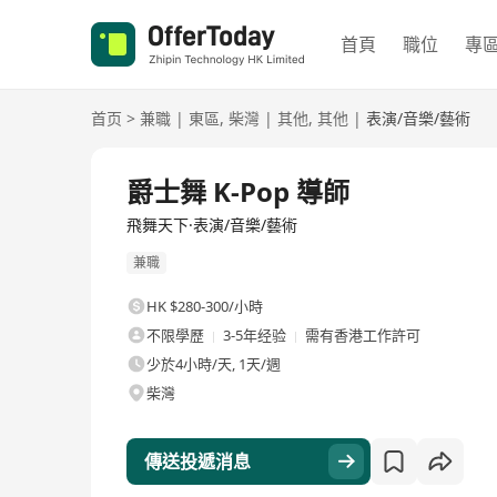
首頁
職位
專
首页
>
兼職
|
東區
,
柴灣
|
其他
,
其他
|
表演/音樂/藝術
爵士舞 K-Pop 導師
飛舞天下·表演/音樂/藝術
兼職
HK $280-300/小時
不限學歷
3-5年经验
需有香港工作許可
少於4小時/天, 1天/週
柴灣
傳送投遞消息