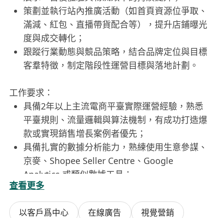
策劃並執行站內推廣活動（如首頁資源位爭取、
滿減、紅包、直播帶貨配合等），提升店鋪曝光
度與成交轉化；
跟蹤行業動態與競品策略，結合品牌定位與目標
客羣特徵，制定階段性運營目標與落地計劃。
工作要求：
具備2年以上主流電商平臺實際運營經驗，熟悉
平臺規則、流量邏輯與算法機制，有成功打造爆
款或實現銷售增長案例者優先；
具備扎實的數據分析能力，熟練使用生意參謀、
京麥、Shopee Seller Centre、Google
Analytics 或類似數據工具；
查看更多
具備良好的跨部門溝通協調能力與項目推動力，
能獨立統籌多線任務並確保按時高質交付；
以客戶爲中心
在線廣告
視覺營銷
對消費者心理與市場趨勢敏感，具備創意策劃能