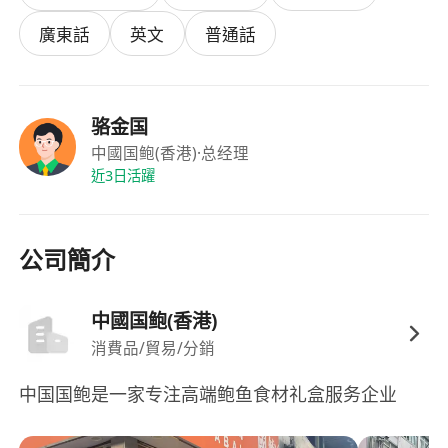
力，能將營銷概念轉化為可執行的落地方案；
廣東話
英文
普通話
具備基本的圖片審美與文案撰寫能力，能協同設
計完成主圖、詳情頁、活動海報等內容的策劃與
優化。
骆金国
中國国鲍(香港)
·总经理
福利：
近3日活躍
具競爭力的月薪及季度績效獎金，薪酬結構透
明，激勵與貢獻直接掛鉤；
彈性上班時間安排，支援遠程協作與混合辦公模
公司簡介
式，重視工作與生活平衡；
全面的醫療保險計劃，涵蓋門診、住院及牙科保
中國国鲍(香港)
障，部分計劃延伸至直系親屬；
消費品/貿易/分銷
每年享有不少於12天的帶薪年假，另設有生日假
期、慰問假及家庭照顧假等人性化休假安排；
中国国鲍是一家专注高端鲍鱼食材礼盒服务企业
持續學習支持，提供內部培訓、外部課程津貼及
專業認證報考資助，鼓勵個人職業發展。