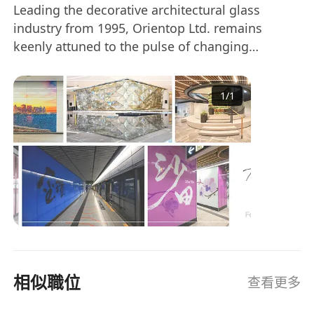
Leading the decorative architectural glass
industry from 1995, Orientop Ltd. remains
keenly attuned to the pulse of changing
industry trends. Established in 1995 specializing
in bullet-proof glass and other special glass,
1
/
1
Orientop Ltd. has grown into a pioneer and
leader in laminated architectural glass in Asia
market, the product is widely accepted and
used in the world.
相似職位
查看更多