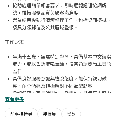
協助處理簡單顧客要求，即時通報經理協調解
決，維持服務品質與顧客滿意度
營業結束後執行清潔整理工作，包括桌面擦拭、
餐具分類歸位及公共區域整頓。
工作要求
年滿十五歲，無需特定學歷，具備基本中文讀寫
能力，能以粵語流暢溝通，懂普通話或簡單英語
為佳
具備良好服務意識與禮貌態度，能保持親切微
笑、耐心傾聽及積極應對不同類型顧客
身體健康，可長時間站立及走動，具備基本體力
查看更多
承擔託盤等日常操作
守時可靠，能配合輪班安排（包括午市、晚市、
前臺接待員
接待員
餐飲
假日及突發加班），具備團隊合作精神