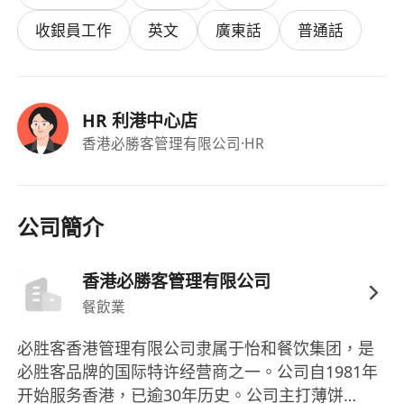
無需相關經驗，但曾於餐飲場所實習或兼職者優
收銀員工作
英文
廣東話
普通話
先考慮；願意接受在職培訓並持續提升服務技巧
福利
HR 利港中心店
香港必勝客管理有限公司
·HR
具市場競爭力之時薪及每月穩定出糧。
提供完善入職培訓及持續在職發展課程。
公司簡介
香港必勝客管理有限公司
餐飲業
必胜客香港管理有限公司隶属于怡和餐饮集团，是
必胜客品牌的国际特许经营商之一。公司自1981年
开始服务香港，已逾30年历史。公司主打薄饼