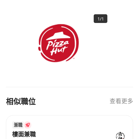
（Pizza），提供真材实料及物有所值的优质美食，
强调食物安全标准和不断创新的服务体验。公司文
1
/
1
化强调重视每一位员工，提供健康快乐的工作环
境，鼓励员工发展所长。 PIZZA HUT HONG KONG
MANAGEMENT LIMITED, under the umbrella of
Jardine Restaurants Group, is one of the
international franchisees of the KFC brand. The
company has been serving Hong Kong since
1981, with over three decades of history. It
specializes in thin crust (Pizza), offering genuine
and value-for-money premium cuisine,
emphasizing food safety standards and
相似職位
查看更多
continuous innovation in service experience.
The corporate culture stresses valuing every
employee, providing a healthy and happy
兼職
working environment, and encouraging staff to
develop their strengths.
樓面兼職