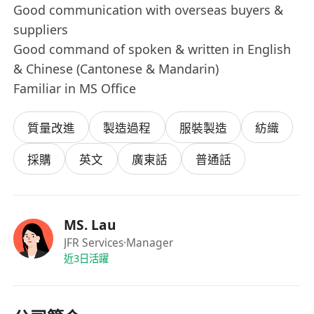
Good communication with overseas buyers &
suppliers
Good command of spoken & written in English
& Chinese (Cantonese & Mandarin)
Familiar in MS Office
質量改進
製造過程
服裝製造
紡織
採購
英文
廣東話
普通話
MS. Lau
JFR Services
·Manager
近3日活躍