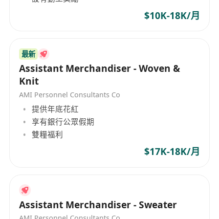
$10K-18K/月
最新
Assistant Merchandiser - Woven &
Knit
AMI Personnel Consultants Co
提供年底花紅
享有銀行公眾假期
雙糧福利
$17K-18K/月
Assistant Merchandiser - Sweater
AMI Personnel Consultants Co