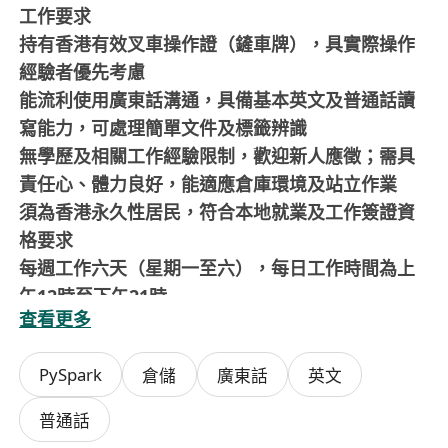
工作要求
持有香港有效叉車操作證（鏟車牌），具實際操作
經驗者優先考慮
能流利使用廣東話溝通，具備基本英文及普通話讀
寫能力，可處理簡單文件及標籤辨識
無學歷及相關工作經驗限制，歡迎新人應徵；需具
責任心、體力良好，能適應倉庫環境及站立作業
須為香港永久性居民，符合本地就業及工作簽證資
格要求
每週工作六天（星期一至六），每日工作時間為上
午12時至下午21時
查看更多
福利
月薪範圍港幣16,000至18,000元，按經驗及能力而
PySpark
倉儲
廣東話
英文
定
提供交通津貼，減輕通勤負擔
普通話