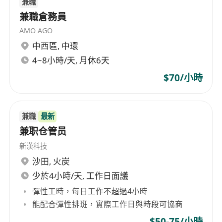
兼職
兼職倉務員
AMO AGO
中西區
,
中環
4~8小時/天, 月休6天
$70/小時
兼職
最新
兼职仓管员
新漢科技
沙田
,
火炭
少於4小時/天, 工作日面議
彈性工時，每日工作不超過4小時
能配合彈性排班，實際工作日與時段可協商
$50-75/小時