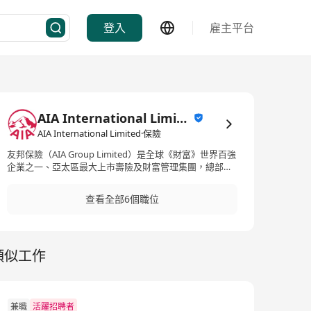
登入
雇主平台
AIA International Limited
AIA International Limited·保險
友邦保險（AIA Group Limited）是全球《財富》世界百強
企業之一、亞太區最大上市壽險及財富管理集團，總部設
於香港，業務覆蓋18個市場。 自1919年創立以來，AIA致
力於為客戶提供壽險、醫療、退休及財富規劃方案，幫助
查看全部6個職位
每一位客戶實現「健康長久好生活」。
類似工作
兼職
活躍招聘者