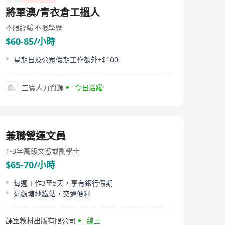
將軍澳/青衣倉工搵人
不限經驗
不限學歷
$60-85/小時
星期日及公眾假期工作額外+$100
三寶人力資源
今日活躍
兼職營運文員
1-3年
高級文憑或副學士
$65-70/小時
每週工作3至5天，享有銀行假期
近觀塘地鐵站，交通便利
課室教材出版有限公司
線上