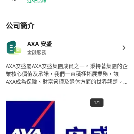
近3日活躍
通、IANG、受養人簽證及其他合法在港工作資
格之人士。
能配合彈性工作安排，每週工作約5天，每日工
公司簡介
時4至8小時，具備時間管理能力及自主推動業務
的行動力。
AXA 安盛
金融服務
福利：
AXA安盛屬AXA安盛集團成員之一。秉持著集團的企
具競爭力之薪酬待遇，薪資面議，涵蓋基本薪
業核心價值及承諾，我們一直積極拓展業務，讓
金、績效獎金及業務達標激勵，收入上不封頂。
AXA成為保險、財富管理及退休方面的世界翹楚。
提供專業資格支援，包括資助報考CFP（國際金
AXA安盛集團創立於19世紀初，於50個市場擁有
融理財師）、CHFP（國家理財規劃師）或其他
9500萬名客戶2，旗下員工154,000人2。AXA安盛
1
/
1
集團的收益為1103億歐元 (約9258億港元)3，其管
認可資格考試及續期費用。
理資產為9830億歐元 (約82510億港元)。
享有額外醫療保障計劃，涵蓋門診、住院、牙科
及視光服務，並可為合資格家屬作附帶投保。
彈性工作模式，支援自主安排工作時間與地點