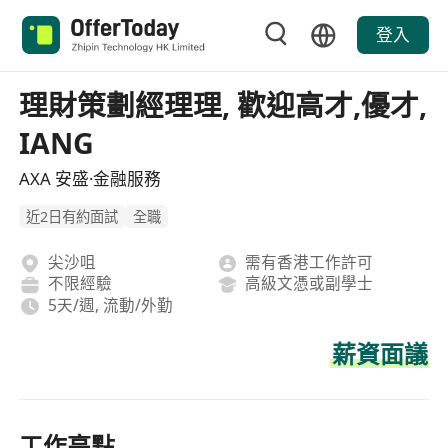
登入
理財策劃經理理, 歡迎高才,優才,
IANG
AXA 安盛·金融服務
近2日有約面試
全職
尖沙咀
需有香港工作許可
不限經驗
高級文憑或副學士
5天/週, 流動/外勤
薪資面議
工作亮點