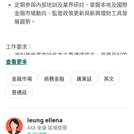
定期參與內部培訓及業界研討，掌握本地及國際
金融市場動向、監管政策更新與新興理財工具發
展趨勢。
工作要求：
流利使用廣東話作為主要溝通語言，具備良好的
查看更多
普通話及英文聽說讀寫能力，能獨立處理雙語文
件及跨文化客戶對話。
金融市場
商務金融
廣東話
英文
對財務規劃具高度熱忱與責任感，具備邏輯分析
能力、敏銳的市場洞察力及優秀的客戶關係管理
普通話
技巧。
無學歷及工作經驗硬性限制，歡迎具備潛力、學
習意願強、誠信穩健且願意長期投入金融服務行
leung ellena
業的人士申請。
AXA 安盛
·區域經理
持有香港永久居民身份，或符合高才通、優才