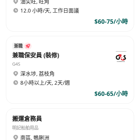
油尖旺
,
旺角
三、店铺运营支持
12.0 小時/天, 工作日面議
1. 负责商品陈列、补货、盘点及库存管理，确保货
$60-75/小時
品充足且陈列美观。
2. 保持店铺环境整洁，符合公司形象标准。
3. 协助完成每日销售数据录入及报表提交。
兼職
兼職保安員 (裝修)
四、市场与竞品反馈
G4S
1. 收集顾客反馈及市场动态，及时向店长或上级汇
深水埗
,
荔枝角
报。
8小時以上/天, 2天/週
2. 关注竞品销售策略，提出改进建议。
$60-65/小時
五、团队协作
1. 配合团队完成销售目标，分享销售经验，协助新
搬運倉務員
员工培训。
明記船舶用品
2. 遵守公司规章制度，服从排班安排及临时工作调
南區
,
鴨脷洲