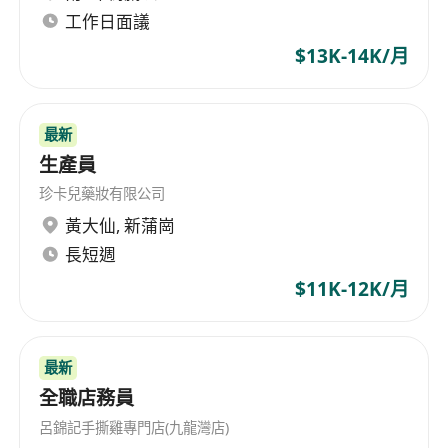
配。
工作日面議
$13K-14K/月
任职要求
- 高中及以上学历，有销售或零售经验者优先；
- 具备良好的沟通能力、服务意识和抗压能力；
最新
- 熟练使用POS机、收银系统及基础办公软件；
生產員
- 形象端正，有亲和力，能适应早晚班轮岗。
珍卡兒藥妝有限公司
服装经验优先
黃大仙
,
新蒲崗
長短週
$11K-12K/月
最新
全職店務員
呂錦記手撕雞專門店(九龍灣店)