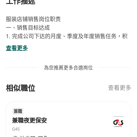
工作描述
服装店铺销售岗位职责
一、销售目标达成
1. 完成公司下达的月度、季度及年度销售任务，积
极推广店内商品/服务。
查看更多
2. 主动挖掘顾客需求，通过专业推荐和销售技巧提
升成交率及客单价。
為您推薦更多合適崗位
3. 参与促销活动执行，确保活动效果最大化。
相似職位
二、顾客服务与维护
查看更多
1. 热情接待顾客，提供专业的产品介绍、试用体验
及售后服务。
兼職
2. 建立客户档案，定期跟进维护，提升顾客复购率
兼職夜更保安
和忠诚度。
G4S
3. 妥善处理顾客投诉与建议，维护品牌形象。