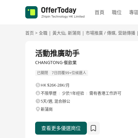
首頁
職位
專
首页
>
全職
|
黃大仙
,
新蒲崗
|
市場推廣 / 傳媒
,
营銷傳播
全職
活動推廣助手
CHANGTONG·餐飲業
已關閉
7日回覆99+位候選人
HK $26K-28K/月
不限學歷
少於1年经验
需有香港工作許可
5天/週, 混合辦公
新蒲崗
查看更多優選崗位