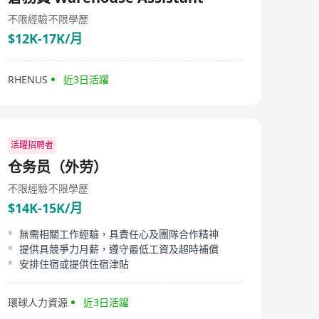
customers with superior beauty products and services.
With years of industry experience, the company enjoys
不限經驗
不限學歷
a prestigious reputation in the Hong Kong beauty
$12K-17K/月
industry. Shinko Beauty Pharmacy Limited adheres to
the principle of "customer first, quality first", constantly
innovating to enhance customers' beauty experiences.
RHENUS
近3日活躍
The company focuses on creating personalized and
thoughtful makeup solutions for clients, bringing joy
and satisfaction to every customer's shopping
experience. As a well-known beauty care service
company in Hong Kong, Shinko Beauty Pharmacy
活躍招聘者
Limited will continue to strive to offer more premium
beauty products and services to its customers.
仓务员（外劳）
不限經驗
不限學歷
$14K-15K/月
無需相關工作經驗，具責任心及團隊合作精神
提供具競爭力月薪，遵守最低工資及超時補償
安排住宿或提供住宿津貼
環球人力資源
近3日活躍