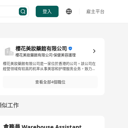
登入
雇主平台
櫻花美妝藥館有限公司
櫻花美妝藥館有限公司·保健美容護理
櫻花美妝藥館有限公司是一家位於香港的公司。該公司在
經營领域有较高的机率从事美容和护理服务业务，致力於
为客户提供优质的美容产品和服务。擁有多年的行业经
验，公司在香港美容行业享有盛誉。櫻花美妝藥館有限公
查看全部4個職位
司秉持着“客戶至上，品質第一”的理念，不断创新，致力
于提升客户的美丽体验。公司专注于为客户打造贴心、个
性化的美妆解决方案，为每一位顾客带来愉悦和满意的购
物体验。作为香港一家知名的美容护理服务公司，櫻花美
類似工作
妝藥館有限公司将继续努力，为客户带来更多优质的美容
产品和服务。 Shinko Beauty Pharmacy Limited is a
company located in Hong Kong, with a high probability
of engaging in beauty and care service businesses
within its operational domain, dedicated to providing
倉務員 Warehouse Assistant