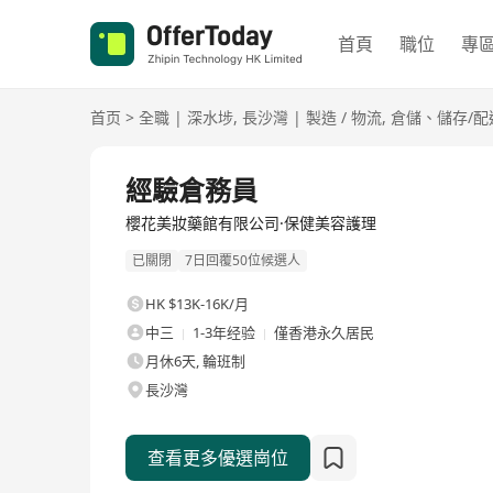
首頁
職位
專
首页
>
全職
|
深水埗
,
長沙灣
|
製造 / 物流
,
倉儲、儲存/配
全職
經驗倉務員
櫻花美妝藥館有限公司·保健美容護理
已關閉
7日回覆50位候選人
HK $13K-16K/月
中三
1-3年经验
僅香港永久居民
月休6天, 輪班制
長沙灣
查看更多優選崗位